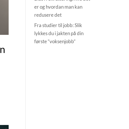
er og hvordan man kan
redusere det
Fra studier til jobb: Slik
lykkes du i jakten på din
første “voksenjobb”
en