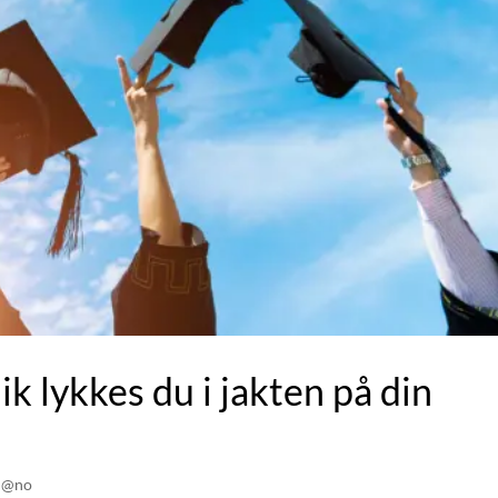
lik lykkes du i jakten på din
d @no