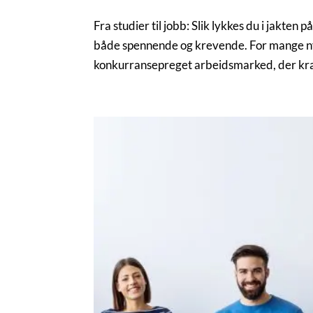
Fra studier til jobb: Slik lykkes du i jakten
både spennende og krevende. For mange ny
konkurransepreget arbeidsmarked, der kra