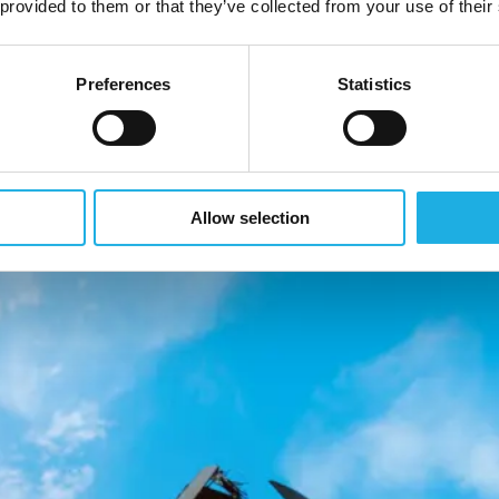
 provided to them or that they’ve collected from your use of their
Uncategorized @no
Preferences
Statistics
eskers tankegang Bias (forutinntatthet) er en naturlig del av
 som ansetter har disse. Det er derfor viktig å forstå og hånd
dige...
Allow selection