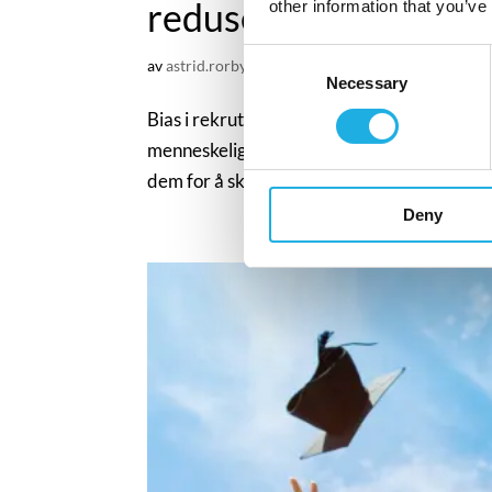
redusere det
other information that you’ve
Consent
av
astrid.rorbye@compasshrg.com
|
apr 10, 2026
|
Necessary
Selection
Bias i rekruttering: en naturlig del av menn
menneskelig psykologi, og både søkere og de
dem for å skape mer rettferdige og mangfol
Deny