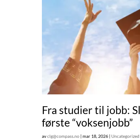
Fra studier til jobb: S
første “voksenjobb”
av
clg@compass.no
|
mar 18, 2026
|
Uncategorize