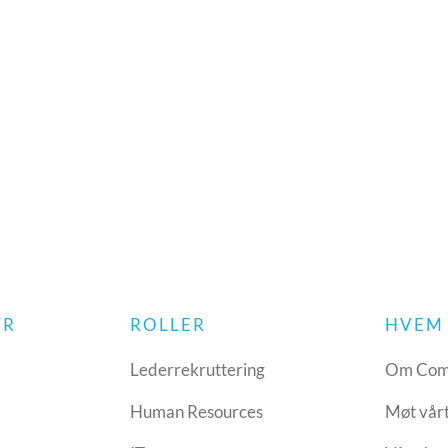
YR
ROLLER
HVEM 
Lederrekruttering
Om Com
Human Resources
Møt vår