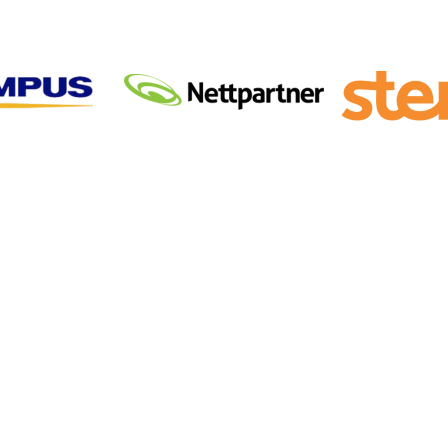
MØT VÅRE
betrodde rådgivere
rsmål for å forstå både utfordringer og fremtidige muligheter
ommer tilbake til oss. Vi håper å kunne dele de samme erfa