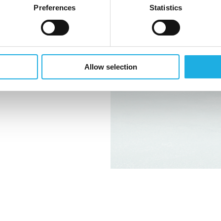
Preferences
Statistics
e og tillit.
erlig utvikling
 synergi skaper vi
ndene og
Allow selection