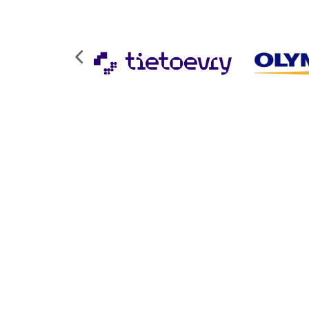
Vi lytter til kundene våre, og stiller spø
vi er stolte over at kundene k