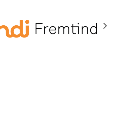
. Det ser ut til å være en vinnerformel, og
ringene med organisasjonen din.