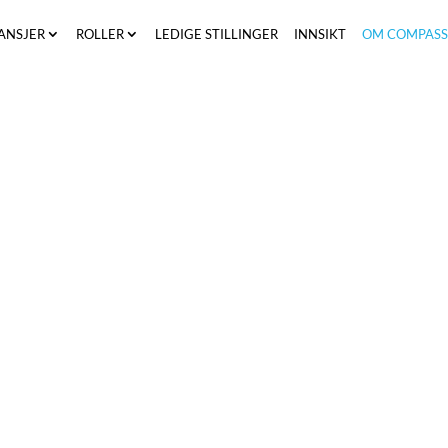
ANSJER
ROLLER
LEDIGE STILLINGER
INNSIKT
OM COMPAS
ilje. Det handler om
 hjelper kundene våre
imledelse og HR for
Finland og