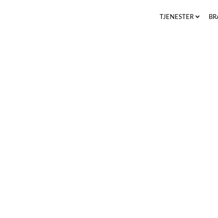
TJENESTER
BR
Rettferdighet, innovasjon og stå-på-v
The Nordic Advantage, og hvordan vi
med skreddersydd rekruttering, inter
bedrifter i Norge, Sverige, Danmark, 
Storbritannia.