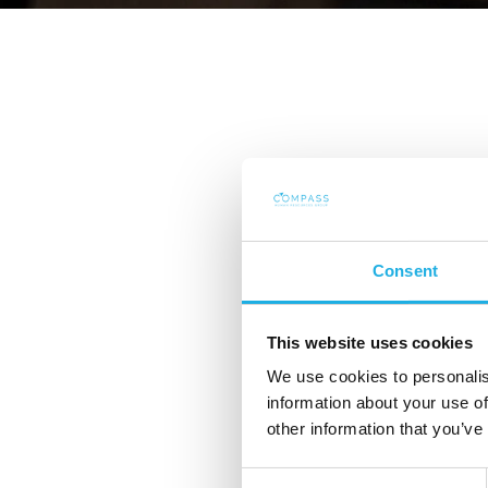
Vår visjon og misjon
Consent
den foretrukne rekrutteri
Norden.
This website uses cookies
We use cookies to personalis
information about your use of
other information that you’ve
Vi skaper langvarige og verdifulle relasjoner fo
Consent
Vårt forhold til hverandre, kundene og kandid