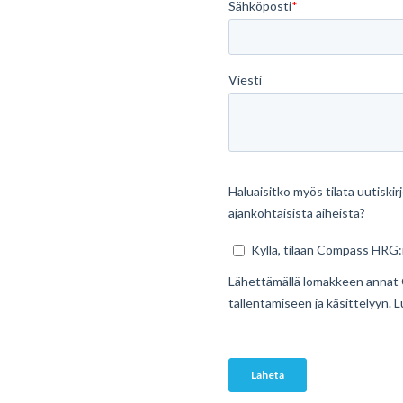
n
osaa parhaiten juuri