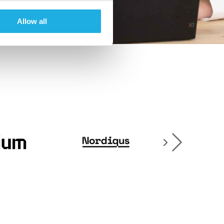
Allow all
▸
erg→
Ida Kivisilta→