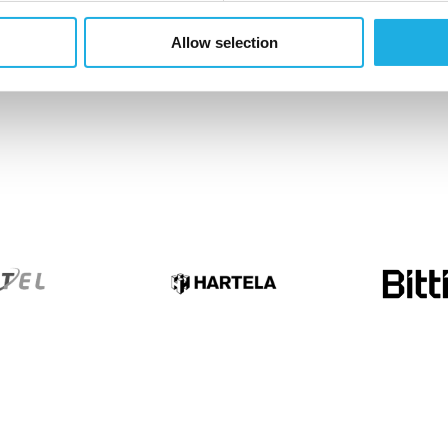
Allow selection
▸
▸
Christoffer Hernb
asehorn→