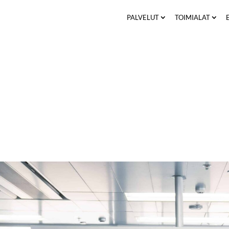
PALVELUT
TOIMIALAT
Reilu peli, innovaatiot ja aikaansaam