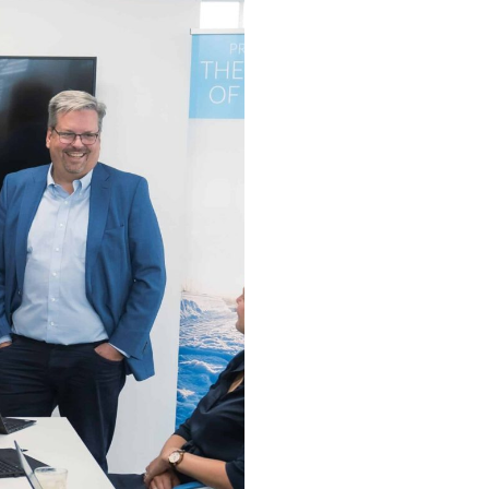
Kokemus
verkost