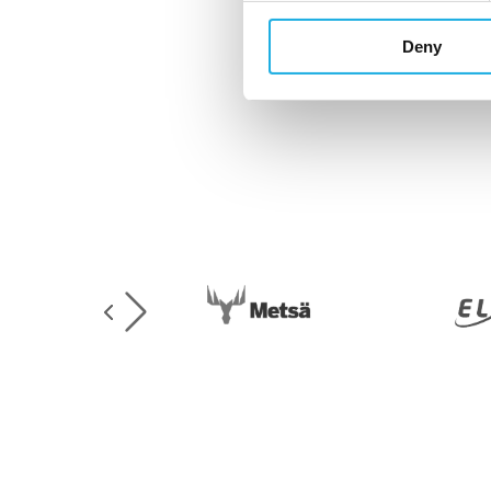
Deny
▸
▸
Sanna-Maija Korhonen→
Linda R