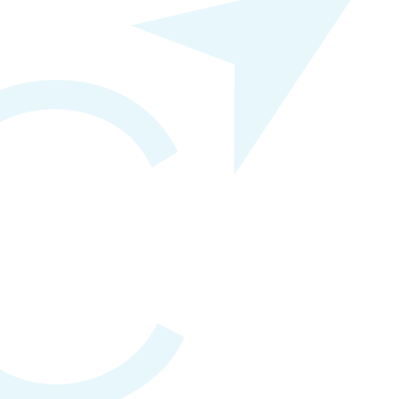
Haluat löytää tehokkaasti uuden osaaja
Toivot tarjousta tehtävänannosta
Haluaisit kuulla, kuka konsulteistamme 
teidän alanne asiat