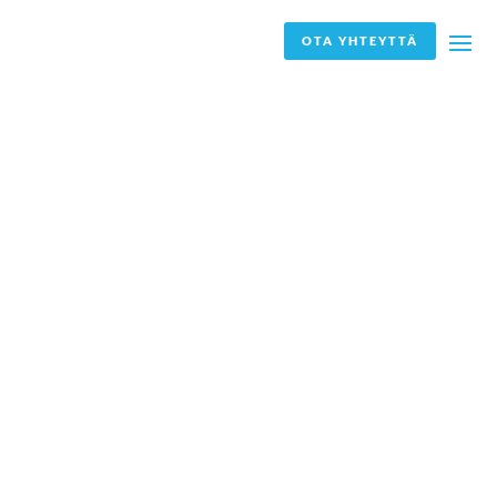
OTA YHTEYTTÄ
IT rekrytointi –
houkuttele
oikeat IT
osaajat
organisaatioon