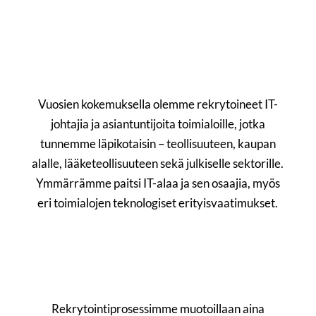
Vuosien kokemuksella olemme rekrytoineet IT-
johtajia ja asiantuntijoita toimialoille, jotka
tunnemme läpikotaisin – teollisuuteen, kaupan
alalle, lääketeollisuuteen sekä julkiselle sektorille.
Ymmärrämme paitsi IT-alaa ja sen osaajia, myös
eri toimialojen teknologiset erityisvaatimukset.
Rekrytointiprosessimme muotoillaan aina