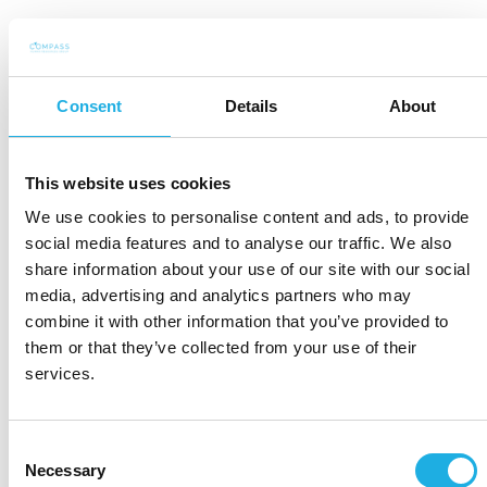
Data Scientist
IT & Proces Chef
UX Designer
Consent
Details
About
BI Consultant
Internal IT Specialist
This website uses cookies
Business Analyst
We use cookies to personalise content and ads, to provide
social media features and to analyse our traffic. We also
Senior Analyst
share information about your use of our site with our social
App Developer
media, advertising and analytics partners who may
Head of IT Operations & Security
combine it with other information that you’ve provided to
them or that they’ve collected from your use of their
Embedded Software Engineer
services.
Embedded Linus Systems Architect
Senior Consultant IT
Consent
Agile Coach
Necessary
Selection