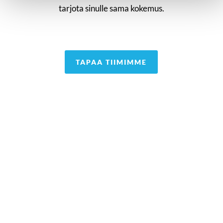
+358 50 521 2086
tarjota sinulle sama kokemus.
TAPAA TIIMIMME
Haluat löytää tehokkaasti uuden osaajan
Toivot tarjousta tehtävänannosta
Haluaisit kuulla, kuka konsulteistamme osaa
parhaiten juuri teidän alanne asiat