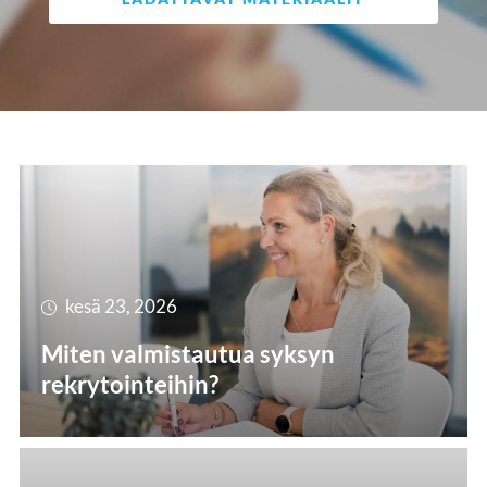
kesä 23, 2026
Miten valmistautua syksyn
rekrytointeihin?