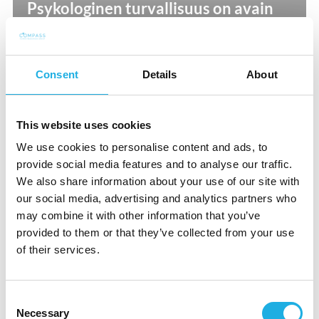
Psykologinen turvallisuus on avain
osaajien houkuttelemiseen ja
säilyttämiseen organisaatiossa
Consent
Details
About
This website uses cookies
We use cookies to personalise content and ads, to
touko 11, 2024
provide social media features and to analyse our traffic.
We also share information about your use of our site with
Miten vastuullisuus ja
our social media, advertising and analytics partners who
monimuotoisuus näkyvät
may combine it with other information that you’ve
johtoryhmissä
provided to them or that they’ve collected from your use
of their services.
Consent
Necessary
Selection