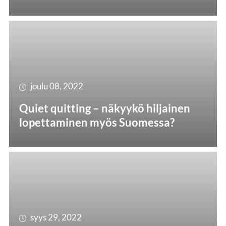
joulu 08, 2022
Quiet quitting – näkyykö hiljainen
lopettaminen myös Suomessa?
syys 29, 2022