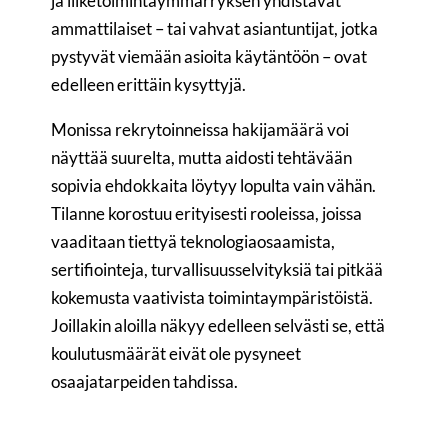
ja liiketoimintaymmärryksen yhdistävät
ammattilaiset – tai vahvat asiantuntijat, jotka
pystyvät viemään asioita käytäntöön – ovat
edelleen erittäin kysyttyjä.
Monissa rekrytoinneissa hakijamäärä voi
näyttää suurelta, mutta aidosti tehtävään
sopivia ehdokkaita löytyy lopulta vain vähän.
Tilanne korostuu erityisesti rooleissa, joissa
vaaditaan tiettyä teknologiaosaamista,
sertifiointeja, turvallisuusselvityksiä tai pitkää
kokemusta vaativista toimintaympäristöistä.
Joillakin aloilla näkyy edelleen selvästi se, että
koulutusmäärät eivät ole pysyneet
osaajatarpeiden tahdissa.