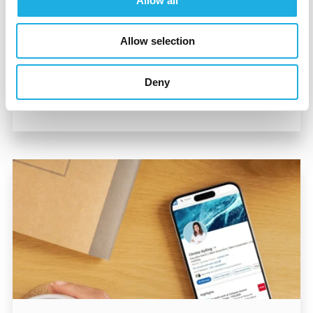
rekrytointeihin?
Allow all
Kesä on oikea hetki tunnistaa syksyn
Allow selection
osaajatarpeet ja valmistautua löytämään
ihmiset, jotka eivät täytä paikkaa vaan
Deny
muuttavat...