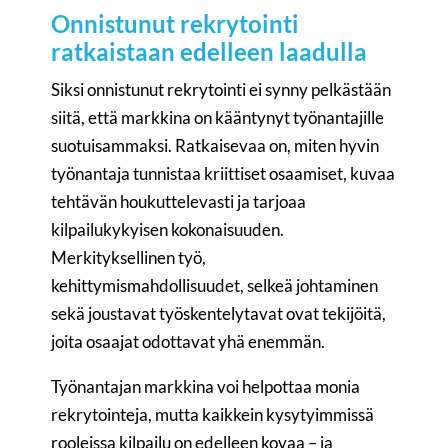
Onnistunut rekrytointi
ratkaistaan edelleen laadulla
Siksi onnistunut rekrytointi ei synny pelkästään
siitä, että markkina on kääntynyt työnantajille
suotuisammaksi. Ratkaisevaa on, miten hyvin
työnantaja tunnistaa kriittiset osaamiset, kuvaa
tehtävän houkuttelevasti ja tarjoaa
kilpailukykyisen kokonaisuuden.
Merkityksellinen työ,
kehittymismahdollisuudet, selkeä johtaminen
sekä joustavat työskentelytavat ovat tekijöitä,
joita osaajat odottavat yhä enemmän.
Työnantajan markkina voi helpottaa monia
rekrytointeja, mutta kaikkein kysytyimmissä
rooleissa kilpailu on edelleen kovaa – ja