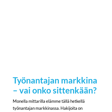
Laura Suontaus
Partner, Finland
laura.suontaus@compasshrg.fi
+358 50 521 2086
View profile
Työnantajan markkina
– vai onko sittenkään?
Monella mittarilla elämme tällä hetkellä
työnantajan markkinassa. Hakijoita on