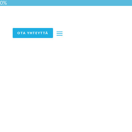
0%
OTA YHTEYTTÄ
Työnantajan markkina –
vai onko sittenkään?
Haluatko tietää lisää?