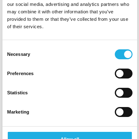
our social media, advertising and analytics partners who
AUTAMME SINUA VALMISTAUTUMAAN HUOMISEN
may combine it with other information that you’ve
HAASTEISIIN
provided to them or that they’ve collected from your use
BLOGI
of their services.
Consent
Necessary
Selection
Preferences
Statistics
Marketing
Miten valmistautua syksyn