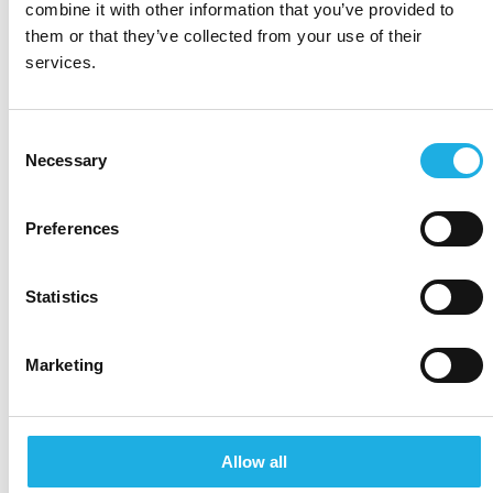
combine it with other information that you’ve provided to
them or that they’ve collected from your use of their
services.
LUOTSEJASI IT-REKRYTOINNISSA
Konsulttimme
Consent
Necessary
Selection
Kuuntelemme tarkasti asiakkaitamme ja
esitämme oikeat kysymykset tunnistaaksemme
Preferences
sekä haasteet että mahdollisuudet. Tämä on
Christa Gylling→
osoittautunut toimivaksi menetelmäksi, ja
Senior Consultant
Statistics
olemme ylpeitä siitä, että asiakkaamme palaavat
christa.gylling@compasshrg.fi
meille kerta toisensa jälkeen. Anna meidän
+358 50 584 0676
tarjota sinulle sama kokemus.
Marketing
Allow all
TAPAA TIIMIMME