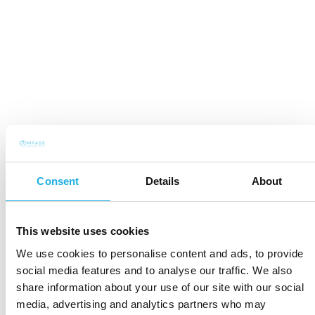
Henkilöstöpäällikkö
Henkilöstöjohtaja
HR Manager
HR Director
HR Business Partner
HR Legal Counsel
Consent
Details
About
Nordic HR Director
HR Manager UK & Benelux, GN
This website uses cookies
HR-asiantuntija
We use cookies to personalise content and ads, to provide
social media features and to analyse our traffic. We also
share information about your use of our site with our social
media, advertising and analytics partners who may