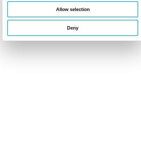
Allow selection
Deny
Haluat löytää tehokkaasti uuden osaajan
Toivot tarjousta tehtävänannosta
Haluaisit kuulla, kuka konsulteistamme osaa
parhaiten juuri teidän alanne asiat