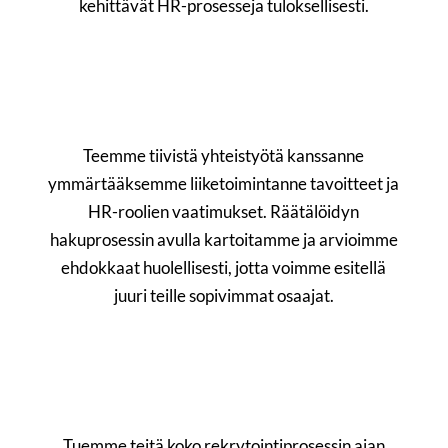
kehittävät HR-prosesseja tuloksellisesti.
Teemme tiivistä yhteistyötä kanssanne
ymmärtääksemme liiketoimintanne tavoitteet ja
HR-roolien vaatimukset. Räätälöidyn
hakuprosessin avulla kartoitamme ja arvioimme
ehdokkaat huolellisesti, jotta voimme esitellä
juuri teille sopivimmat osaajat.
Tuemme teitä koko rekrytointiprosessin ajan