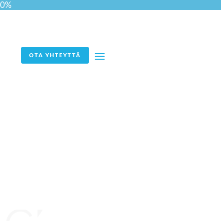
0%
OTA YHTEYTTÄ
Tekoäly rekrytoinnissa –
miten muuttuu HR-
asiantuntijan rooli?