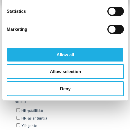
Statistics
Marketing
Piditkö artikkelistamme? Tilaa alta
uutiskirjeemme ja saat trendiraportit, case
studyt ja markkinan kuulumiset
Allow all
sähköpostiisi!
Allow selection
Deny