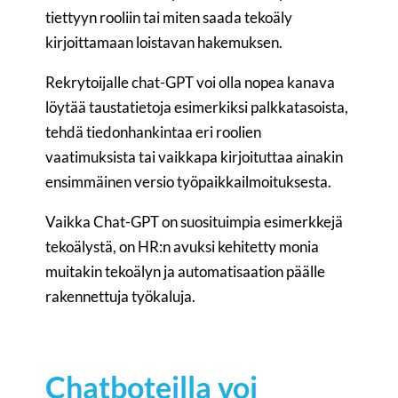
tiettyyn rooliin tai miten saada tekoäly
kirjoittamaan loistavan hakemuksen.
Rekrytoijalle chat-GPT voi olla nopea kanava
löytää taustatietoja esimerkiksi palkkatasoista,
tehdä tiedonhankintaa eri roolien
vaatimuksista tai vaikkapa kirjoituttaa ainakin
ensimmäinen versio työpaikkailmoituksesta.
Vaikka Chat-GPT on suosituimpia esimerkkejä
tekoälystä, on HR:n avuksi kehitetty monia
muitakin tekoälyn ja automatisaation päälle
rakennettuja työkaluja.
Chatboteilla voi