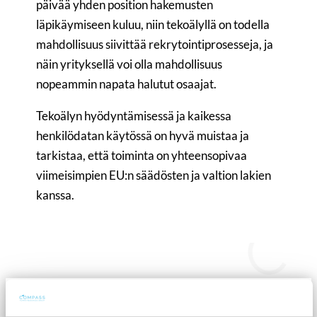
päivää yhden position hakemusten
läpikäymiseen kuluu, niin tekoälyllä on todella
mahdollisuus siivittää rekrytointiprosesseja, ja
näin yrityksellä voi olla mahdollisuus
nopeammin napata halutut osaajat.
Tekoälyn hyödyntämisessä ja kaikessa
henkilödatan käytössä on hyvä muistaa ja
tarkistaa, että toiminta on yhteensopivaa
viimeisimpien EU:n säädösten ja valtion lakien
kanssa.