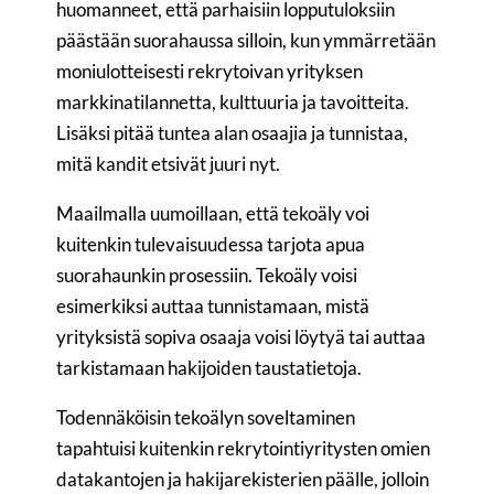
huomanneet, että parhaisiin lopputuloksiin
päästään suorahaussa silloin, kun ymmärretään
moniulotteisesti rekrytoivan yrityksen
markkinatilannetta, kulttuuria ja tavoitteita.
Lisäksi pitää tuntea alan osaajia ja tunnistaa,
mitä kandit etsivät juuri nyt.
Maailmalla uumoillaan, että tekoäly voi
kuitenkin tulevaisuudessa tarjota apua
suorahaunkin prosessiin. Tekoäly voisi
esimerkiksi auttaa tunnistamaan, mistä
yrityksistä sopiva osaaja voisi löytyä tai auttaa
tarkistamaan hakijoiden taustatietoja.
Todennäköisin tekoälyn soveltaminen
tapahtuisi kuitenkin rekrytointiyritysten omien
datakantojen ja hakijarekisterien päälle, jolloin