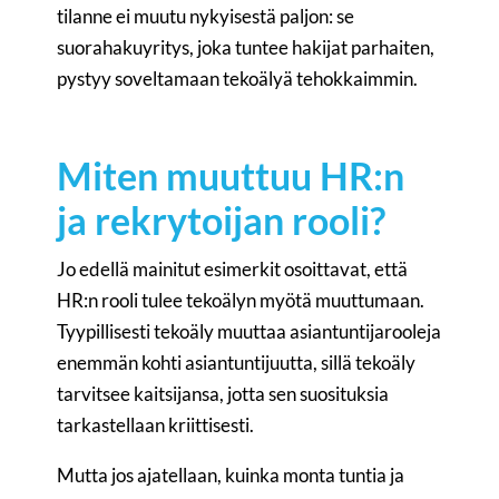
tilanne ei muutu nykyisestä paljon: se
suorahakuyritys, joka tuntee hakijat parhaiten,
pystyy soveltamaan tekoälyä tehokkaimmin.
Miten muuttuu HR:n
ja rekrytoijan rooli?
Jo edellä mainitut esimerkit osoittavat, että
HR:n rooli tulee tekoälyn myötä muuttumaan.
Tyypillisesti tekoäly muuttaa asiantuntijarooleja
enemmän kohti asiantuntijuutta, sillä tekoäly
tarvitsee kaitsijansa, jotta sen suosituksia
tarkastellaan kriittisesti.
Mutta jos ajatellaan, kuinka monta tuntia ja