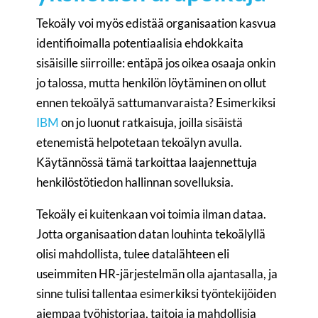
Tekoäly voi myös edistää organisaation kasvua
identifioimalla potentiaalisia ehdokkaita
sisäisille siirroille: entäpä jos oikea osaaja onkin
jo talossa, mutta henkilön löytäminen on ollut
ennen tekoälyä sattumanvaraista? Esimerkiksi
IBM
on jo luonut ratkaisuja, joilla sisäistä
etenemistä helpotetaan tekoälyn avulla.
Käytännössä tämä tarkoittaa laajennettuja
henkilöstötiedon hallinnan sovelluksia.
Tekoäly ei kuitenkaan voi toimia ilman dataa.
Jotta organisaation datan louhinta tekoälyllä
olisi mahdollista, tulee datalähteen eli
useimmiten HR-järjestelmän olla ajantasalla, ja
sinne tulisi tallentaa esimerkiksi työntekijöiden
aiempaa työhistoriaa, taitoja ja mahdollisia