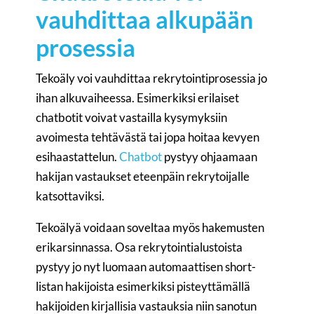
vauhdittaa alkupään
prosessia
Tekoäly voi vauhdittaa rekrytointiprosessia jo
ihan alkuvaiheessa. Esimerkiksi erilaiset
chatbotit voivat vastailla kysymyksiin
avoimesta tehtävästä tai jopa hoitaa kevyen
esihaastattelun.
Chatbot
pystyy ohjaamaan
hakijan vastaukset eteenpäin rekrytoijalle
katsottaviksi.
Tekoälyä voidaan soveltaa myös hakemusten
erikarsinnassa. Osa rekrytointialustoista
pystyy jo nyt luomaan automaattisen short-
listan hakijoista esimerkiksi pisteyttämällä
hakijoiden kirjallisia vastauksia niin sanotun