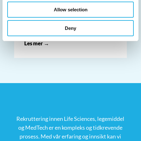
We share our insights and advice for
Allow selection
effective recruitment. Traditional
recruitment processes with many steps
Deny
can ultimately cost candidates.
Les mer →
Rekruttering innen Life Sciences, legemiddel
og MedTech er en kompleks og tidkrevende
prosess. Med vår erfaring og innsikt kan vi