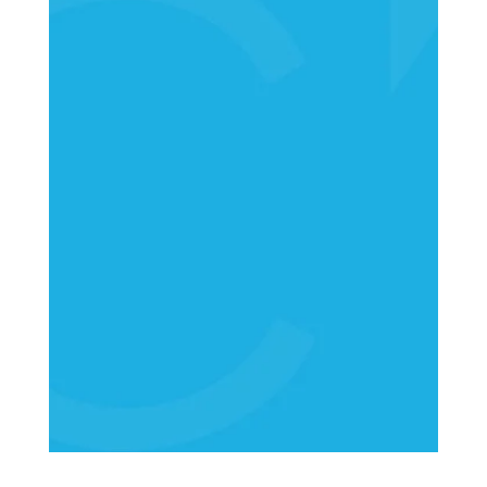
E-post og telefon
+47 22 00 77 00
mail@compass.no
Fakturaer
compasshumanresourcesas
@ebilag.com