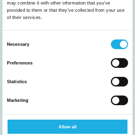
a time when employees’ expectations…”
may combine it with other information that you’ve
provided to them or that they’ve collected from your use
Les mer →
of their services.
Consent
Necessary
Selection
Preferences
Statistics
Marketing
EFFECTIVE RECRUITMENT –
Allow all
BREAK DOWN THE BARRIERS