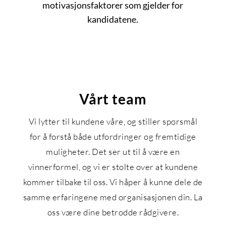
motivasjonsfaktorer som gjelder for
kandidatene.
Vårt team
Vi lytter til kundene våre, og stiller spørsmål
for å forstå både utfordringer og fremtidige
muligheter. Det ser ut til å være en
Arnt Håvard Molvig→
vinnerformel, og vi er stolte over at kundene
Managing Partner
kommer tilbake til oss. Vi håper å kunne dele de
ahm@compass.no
samme erfaringene med organisasjonen din. La
+47 934 40 805
oss være dine betrodde rådgivere.