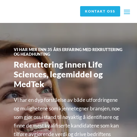
KONTAKT OSS
VI HAR MER ENN 35 ÅRS ERFARING MED REKRUTTERING
OG HEADHUNTING
Rekruttering innen Life
Sciences, legemiddel og
MedTek
Vi har en dyp forståelse av både utfordringene
og mulighetene som kjennetegner bransjen, noe
som gjør oss i stand til nøyaktig å identifisere og
finne de mest kvalifiserte kandidatene som kan
tilføre avgjørende verdi og drive bedriftens