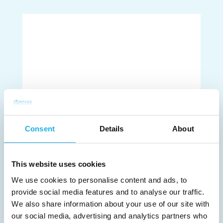
Consent
Details
About
ATTRACT AND RETAIN TALENT IN
THE LIFE SCIENCE INDUSTRY
This website uses cookies
We use cookies to personalise content and ads, to
“Only by recognising and addressing
provide social media features and to analyse our traffic.
these modern work demands can
We also share information about your use of our site with
organisations thrive and retain talent in
our social media, advertising and analytics partners who