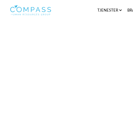
TJENESTER
BR
Vi i Compass Human Resources er stol
team. Det består av dyktige, nysgjerri
mennesker som hjelper din bedrift me
kandidatene.