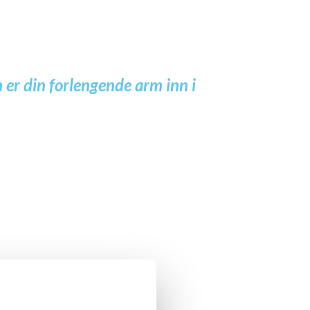
m er din forlengende arm inn
i
»