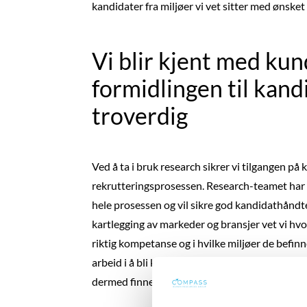
kandidater fra miljøer vi vet sitter med ønske
Vi blir kjent med ku
formidlingen til kand
troverdig
Ved å ta i bruk research sikrer vi tilgangen på k
rekrutteringsprosessen. Research-teamet har 
hele prosessen og vil sikre god kandidathånd
kartlegging av markeder og bransjer vet vi hvo
riktig kompetanse og i hvilke miljøer de befinn
arbeid i å bli kjent med kunden for å forstå or
dermed finne kandidater som matcher dette.