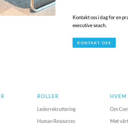
Kontakt oss i dag for en p
executive seach.
KONTAKT OSS
YR
ROLLER
HVEM 
Lederrekruttering
Om Com
Human Resources
Møt vår