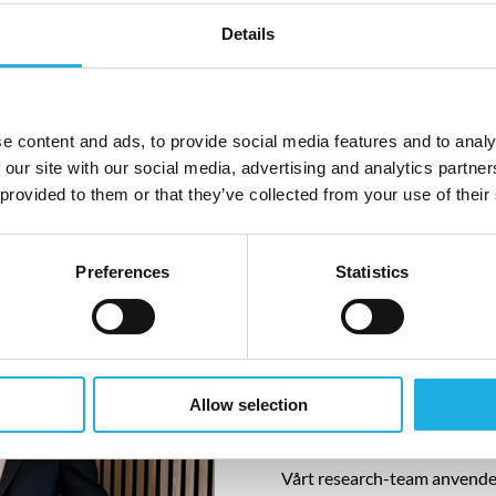
datmarkedet og har gjennom
Details
å finne rett person til rett
kunne invitere flere
aktivt jobber med å kontakte
 jobbmarkedet.
e content and ads, to provide social media features and to analy
 our site with our social media, advertising and analytics partn
 provided to them or that they’ve collected from your use of their
Kandidatdial
Preferences
Statistics
Research-teamet i Compass 
og legger særlig fokus på k
En bieffekt av dette vil være
Allow selection
arbeidsgiver.
Vårt research-team anvender 