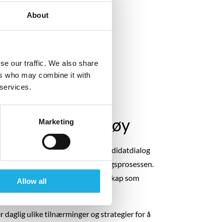
About
se our traffic. We also share
ers who may combine it with
 services.
og er vårt verktøy
Marketing
Human Resources sikrer god kandidatdialog
andidatreisen gjennom rekrutteringsprosessen.
 en positiv innvirkning på ditt selskap som
Allow all
daglig ulike tilnærminger og strategier for å