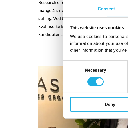
Research er din forlengende arm inn i kandi
Consent
mange års nettverksbygging solid kompetanse p
stilling. Ved bruk av research-ressurser vil vi 
kvalifiserte kandidater inn i prosessen da vi 
This website uses cookies
kandidater som ikke nødvendigvis er åpne på
We use cookies to personalis
information about your use of
other information that you’ve
Consent
Necessary
Selection
Deny