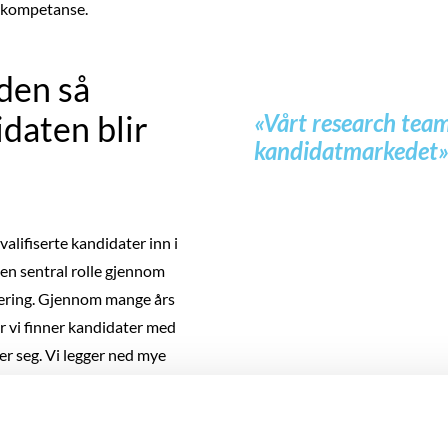
t kompetanse.
nden så
«Vårt research tea
idaten blir
kandidatmarkedet
valifiserte kandidater inn i
en sentral rolle gjennom
tering. Gjennom mange års
r vi finner kandidater med
er seg. Vi legger ned mye
ganisasjonen og kulturen, og