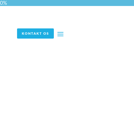
0%
KONTAKT OS
Fremtidens ledere i den
offentlige sektor: Hvorfor
rekruttering er en
afgørende brik i
puslespillet