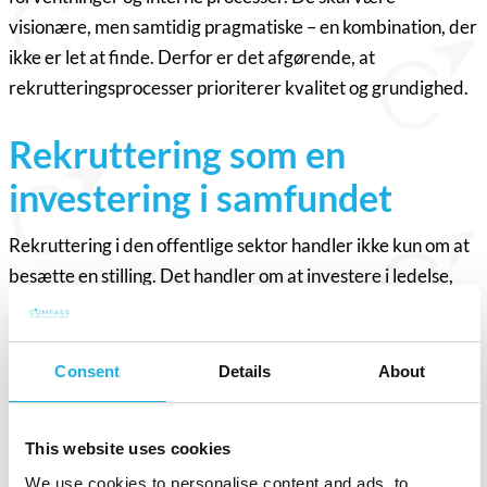
visionære, men samtidig pragmatiske – en kombination, der
ikke er let at finde. Derfor er det afgørende, at
rekrutteringsprocesser prioriterer kvalitet og grundighed.
Rekruttering som en
investering i samfundet
Rekruttering i den offentlige sektor handler ikke kun om at
besætte en stilling. Det handler om at investere i ledelse,
der sikrer, at samfundet fungerer effektivt – både i dag og i
fremtiden. Som Maria Lahne opsummerer:
“Det tager tid,
viden og analyse, men det er absolut det hele værd.”
Consent
Details
About
This website uses cookies
We use cookies to personalise content and ads, to