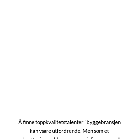
FINN TALENTER AV TOPP KVALITET
Rekrutter de rette
talentene i
byggebransjen
Å finne toppkvalitetstalenter i byggebransjen
kan være utfordrende. Men som et