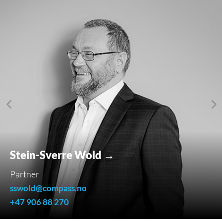
Stein-Sverre Wold →
Partner
sswold@compass.no
+47 906 88 270