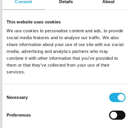
Consent
Details
About
Hvis du…
This website uses cookies
Har et generelt spørsmål
We use cookies to personalise content and ads, to provide
Ønsker tilbud på et konkret oppdrag
social media features and to analyse our traffic. We also
Ønsker hjelp til å finne riktig konsulent
share information about your use of our site with our social
media, advertising and analytics partners who may
Du er alltid velkommen til å kontakte oss, så vil vi sørge
combine it with other information that you’ve provided to
for å komme tilbake til deg så snart som mulig.
them or that they’ve collected from your use of their
services.
Fyll ut skjemaet eller ring oss.
Consent
Necessary
Selection
Preferences