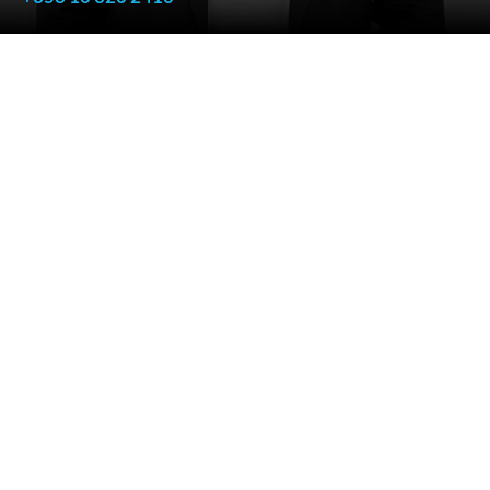
Har et generelt spørgsmål
Ønsker et tilbud på en konkret opgave
Ønsker hjælp til at identificere den rigtige konsulent