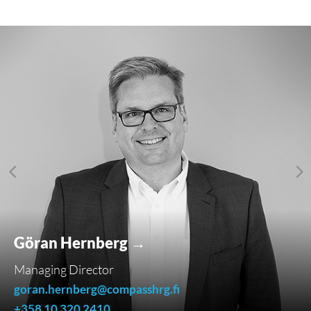
Göran Hernberg →
Managing Director
goran.hernberg@compasshrg.fi
+358 10 320 2410