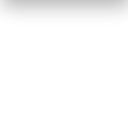
EKSPERTLØSNINGER TIL HR-REKRUTTERING
Tiltræk de bedste
talenter til din
virksomhed
Vores team af konsulenter er meget dygtige til at
identificere HR-ledere og -specialister, der passer
perfekt til din virksomheds unikke kultur og værdier.
Gennem vores skræddersyede rekrutteringstilgang kan
vi levere de bedste kandidater, der kan hjælpe med at
etablere et stærkt og blomstrende HR-team.