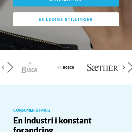
SE LEDIGE STILLINGER
▸
▸
CONSUMER & FMCG
En industri i konstant
forandring