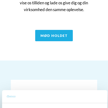
cat@compasshrg.com
vise os tilliden og lade os give dig og din
+45 41 19 51 85
virksomhed den samme oplevelse.
MØD HOLDET