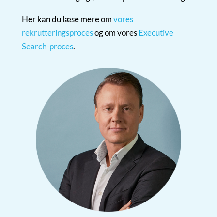
Her kan du læse mere om
vores
rekrutteringsproces
og om vores
Executive
Search-proces
.