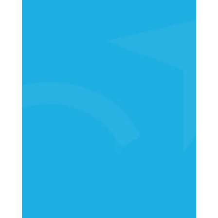
Danmark
KØBENHAVN
+45 70 20 12 75
compass@compasshrg.com
AARHUS
Sommervej 31B, 1. sal
DK-8210 Aarhus V
+45 70 20 12 75