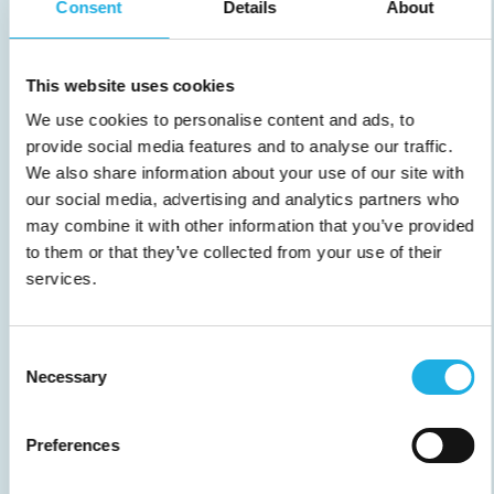
Consent
Details
About
This website uses cookies
We use cookies to personalise content and ads, to
provide social media features and to analyse our traffic.
HVORDAN SIKRER DU EN
We also share information about your use of our site with
SUCCESFULD REKRUTTERING?
our social media, advertising and analytics partners who
may combine it with other information that you’ve provided
I denne artikel udforsker vi
to them or that they’ve collected from your use of their
rekrutteringsprocessen fra start til slut.
services.
Vi skitserer de forskellige dele og
forklarer, hvordan de hver især
bidrager til en succesfuld rekruttering.
Consent
Necessary
Selection
Læs mere →
Preferences