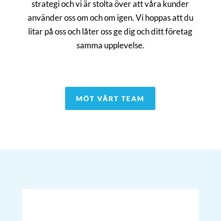
strategi och vi är stolta över att våra kunder
Partner
använder oss om och om igen. Vi hoppas att du
jens.holmberg@compass.se
litar på oss och låter oss ge dig och ditt företag
+46 70 377 0620
samma upplevelse.
MÖT VÅRT TEAM