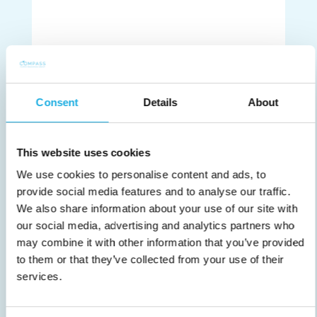
Consent
Details
About
HUR SÄKERSTÄLLER NI EN
This website uses cookies
LYCKAD REKRYTERING?
We use cookies to personalise content and ads, to
I denna artikel utforskar vi
provide social media features and to analyse our traffic.
rekryteringsprocessen från start till slut.
We also share information about your use of our site with
Vi skisserar de olika delarna och
our social media, advertising and analytics partners who
may combine it with other information that you’ve provided
förklarar hur de var och en bidrar till en
to them or that they’ve collected from your use of their
framgångsrik rekrytering.
services.
Läs mer →