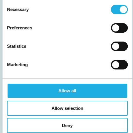
Consent
Necessary
Selection
Preferences
Statistics
Marketing
Allow all
EXECUTIVE SEARCH
Genom executive search hittar vi era
Allow selection
framtida ledare på C-nivå.
Deny