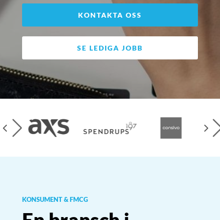
KONTAKTA OSS
SE LEDIGA JOBB
▸
▸
▸
▸
KONSUMENT & FMCG
En bransch i