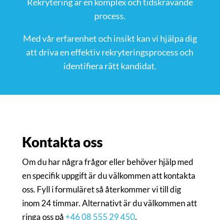
Rekrytering är en komplex och tidskrävande
process.
Med vår erfarenhet och insikt kan vi hjälpa dig
att driva en effektiv rekryteringsprocess och
identifiera rätt kandidat.
Kontakta oss
Om du har några frågor eller behöver hjälp med
en specifik uppgift är du välkommen att kontakta
oss. Fyll i formuläret så återkommer vi till dig
inom 24 timmar. Alternativt är du välkommen att
ringa oss på
+46 08 555 29 450
.