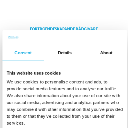
FÖRTROENDE­SKAPANDE RÅDGIVARE
Möt våra konsulter
Vi tar oss tid att lyssna, ställa rätt frågor och
Susanne Bryhn→
Consent
Details
About
verkligen förstå era utmaningar och möjligheter.
Senior Consultant
Det är därför så många kunder återkommer till
susanne.bryhn@compass.se
This website uses cookies
oss. Låt oss skapa samma värde för er och er
+46 70 531 3425
organisation.
We use cookies to personalise content and ads, to
provide social media features and to analyse our traffic.
We also share information about your use of our site with
our social media, advertising and analytics partners who
may combine it with other information that you’ve provided
MÖT VÅRT TEAM
to them or that they’ve collected from your use of their
services.