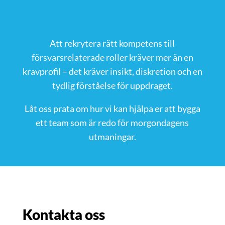
Att rekrytera rätt kompetens till
försvarsrelaterade roller kräver mer än en
kravprofil – det kräver insikt, diskretion och en
tydlig förståelse för uppdraget.
Låt oss prata om hur vi kan hjälpa er att bygga
ett team som är redo för morgondagens
utmaningar.
Kontakta oss