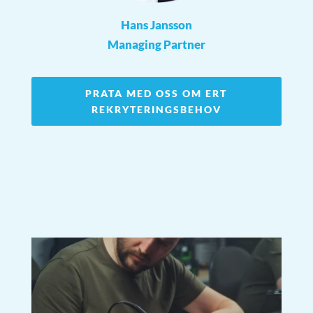
Hans Jansson
Managing Partner
PRATA MED OSS OM ERT
REKRYTERINGSBEHOV