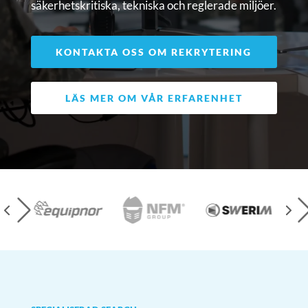
säkerhetskritiska, tekniska och reglerade miljöer.
KONTAKTA OSS OM REKRYTERING
LÄS MER OM VÅR ERFARENHET
▸
▸
▸