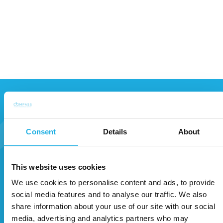
LÅNG ERFARENHET AV REKRYTERING
Consent
Details
About
Vad säger våra
kunder?
This website uses cookies
We use cookies to personalise content and ads, to provide
social media features and to analyse our traffic. We also
share information about your use of our site with our social
media, advertising and analytics partners who may