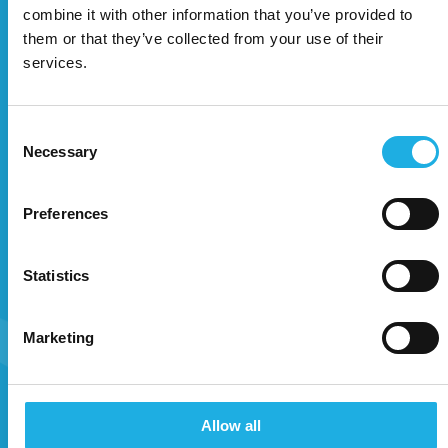
combine it with other information that you’ve provided to
“The process was very structured, and we found
them or that they’ve collected from your use of their
our new CEO much faster than I counted on. It has
services.
definitely been worth the investment, when we
consider all the time and concern we avoided this
way.”
Consent
Necessary
Selection
John Jønsson, President, BKD
Preferences
Statistics
Marketing
LÄS MER
Allow all