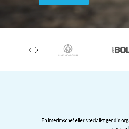
▸
▸
En interimschef eller specialist ger din o
omvandl