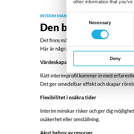
other information that you’ve
Consent
INTERIM MANAGEMENT
Necessary
Selection
Den bästa lösningen
Det finns många anledningar till att företa
Här är några av de vanligaste:
Deny
Värdeskapande från dag ett
Rätt interimprofil kommer in med erfarenhe
Det ger omedelbar effekt och skapar rörels
Flexibilitet i osäkra tider
Interim minskar risker och ger dig möjlighe
osäkerhet eller omställning.
Akut behov av resurser