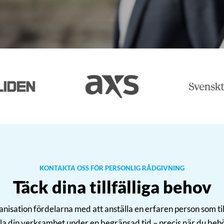
▸
▸
KONTAKTA OSS FÖR PERSONLIG RÅDGIVNING
Täck dina tillfälliga behov
rganisation fördelarna med att anställa en erfaren person som t
a din verksamhet under en begränsad tid – precis när du behö