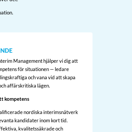
uation.
ANDE
terim Management hjälper vi dig att
ompetens för situationen — ledare
lingskraftiga och vana vid att skapa
och affärskritiska lägen.
ätt kompetens
valificerade nordiska interimsnätverk
evanta kandidater inom kort tid.
ffektiva, kvalitetssäkrade och