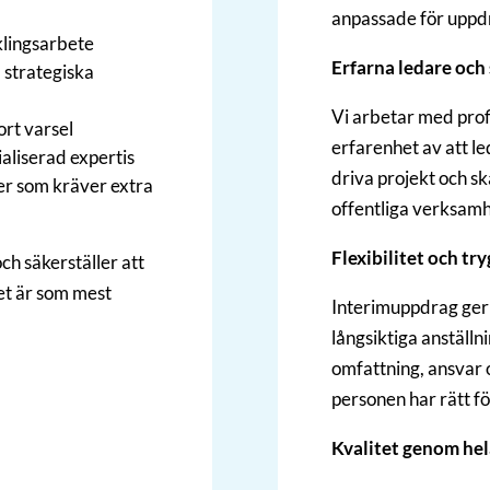
anpassade för uppdr
klingsarbete
Erfarna ledare och 
a strategiska
Vi arbetar med pro
rt varsel
erfarenhet av att le
ialiserad expertis
driva projekt och sk
er som kräver extra
offentliga verksamh
Flexibilitet och tr
och säkerställer att
et är som mest
Interimuppdrag ger 
långsiktiga anställn
omfattning, ansvar o
personen har rätt fö
Kvalitet genom he