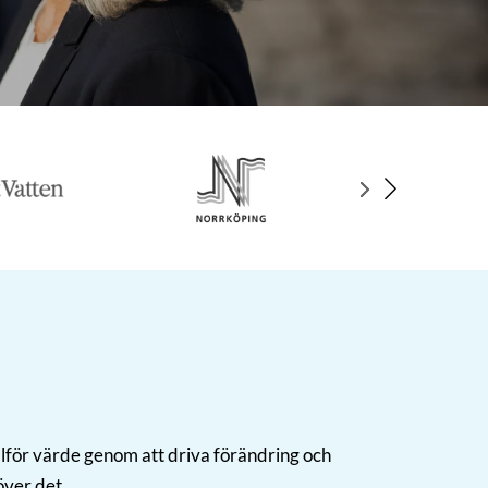
▸
▸
illför värde genom att driva förändring och
ver det.