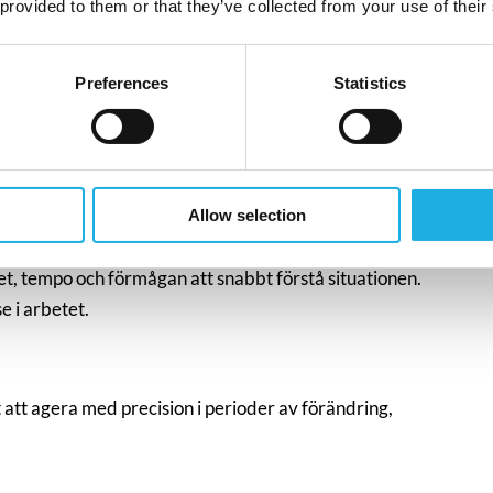
 provided to them or that they’ve collected from your use of their
Preferences
Statistics
 för din organisation
g och offentliga verksamheter väljer interimlösningar.
Allow selection
t, tempo och förmågan att snabbt förstå situationen.
e i arbetet.
t att agera med precision i perioder av förändring,