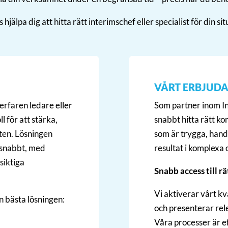
s hjälpa dig att hitta rätt interimschef eller specialist för din sit
VÅRT ERBJUD
rfaren ledare eller
Som partner inom In
ll för att stärka,
snabbt hitta rätt k
eten. Lösningen
som är trygga, hand
 snabbt, med
resultat i komplexa 
siktiga
Snabb access till r
Vi aktiverar vårt k
n bästa lösningen:
och presenterar rel
Våra processer är e