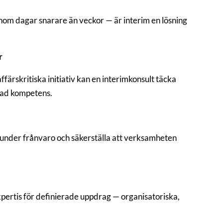
om dagar snarare än veckor — är interim en lösning
r
ffärskritiska initiativ kan en interimkonsult täcka
rad kompetens.
 under frånvaro och säkerställa att verksamheten
 expertis för definierade uppdrag — organisatoriska,