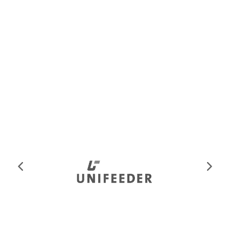
skræddersyede, bæredygtige løsninger, der
opretholder reel forandring gennem udvikling af
lederskab, strategi og forretningsudvikling,
executive coaching og udvikling af ledelsesteam.
▸