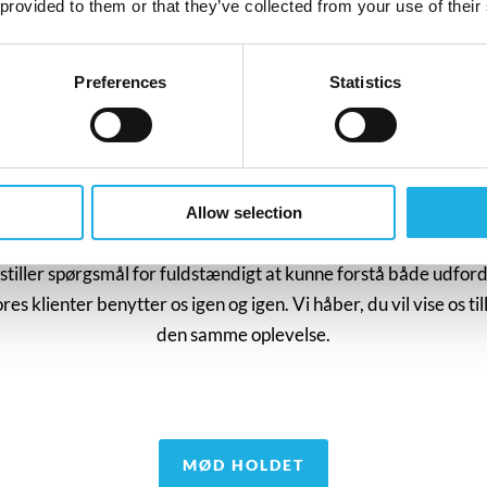
 provided to them or that they’ve collected from your use of their
Preferences
Statistics
BETROEDE RÅDGIVERE
Allow selection
Mød vores konsulenter
orenzen→
Ida Heuser→
 stiller spørgsmål for fuldstændigt at kunne forstå både udford
Senior Research Consulta
vores klienter benytter os igen og igen. Vi håber, du vil vise os t
shrg.com
ih@compasshrg.com
den samme oplevelse.
64 12
+45 20 16 18 10
MØD HOLDET