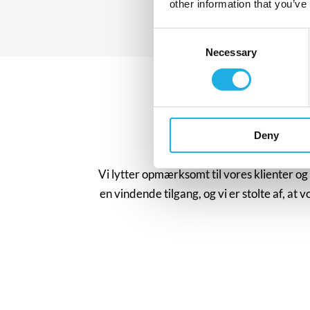
other information that you’ve
Consent
Necessary
Selection
Deny
Ib Sørensen→
Niels L
Vi lytter opmærksomt til vores klienter og
Partner & Practice Lead, ICT & Digital
Director
en vindende tilgang, og vi er stolte af, at 
is@compasshrg.com
nl@compas
+45 51 99 25 00
+45 41 31 