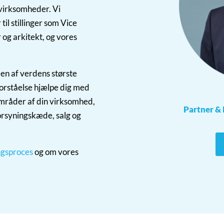
 virksomheder. Vi
il stillinger som Vice
 og arkitekt, og vores
 en af verdens største
forståelse hjælpe dig med
 områder af din virksomhed,
Partner & 
 forsyningskæde, salg og
ngsproces
og om vores