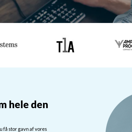
▸
m hele den
u få stor gavn af vores