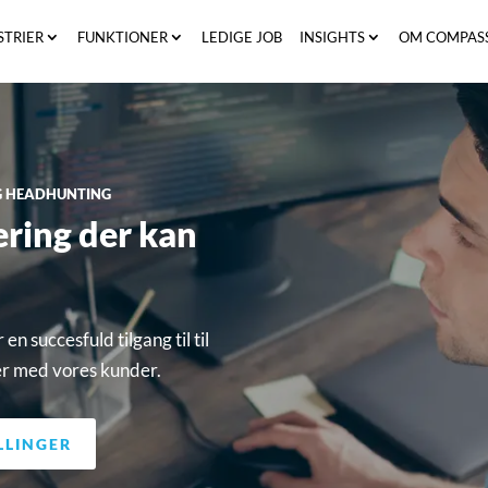
STRIER
FUNKTIONER
LEDIGE JOB
INSIGHTS
OM COMPAS
OG HEADHUNTING
ering der kan
en succesfuld tilgang til til
er med vores kunder.
ILLINGER