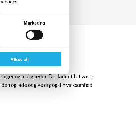
 services.
Marketing
Allow all
Patrick Lyon Veirum→
ringer og muligheder. Det lader til at være
nt
Consultant
illiden og lade os give dig og din virksomhed
pv@compasshrg.com
+45 30 31 14 55