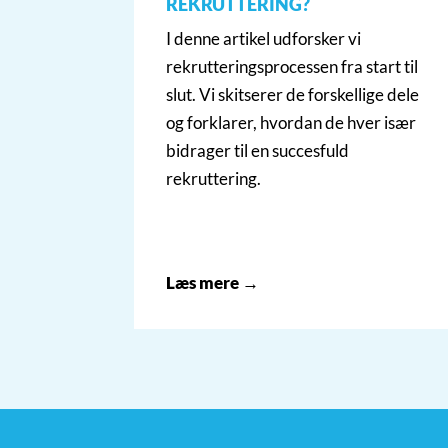
REKRUTTERING?
I denne artikel udforsker vi
rekrutteringsprocessen fra start til
slut. Vi skitserer de forskellige dele
og forklarer, hvordan de hver især
bidrager til en succesfuld
rekruttering.
Læs mere →