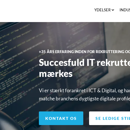
YDELSER
INDU
+35 ÅRS ERFARING INDEN FOR REKRUTTERING 
Succesfuld IT rekrutt
mærkes
Vi er stærkt forankret i ICT & Digital, og har 
matche branchens dygtigste digitale profil
KONTAKT OS
SE LEDIGE ST