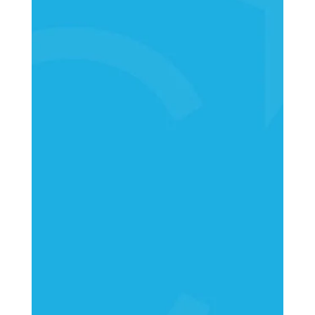
KØBENHAVN
+45 70 20 12 75
compass@compasshrg.com
AARHUS
Sommervej 31B, 1. sal
DK-8210 Aarhus V
+45 70 20 12 75
compass@compasshrg.com