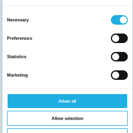
Consent
Necessary
Selection
Preferences
Statistics
Marketing
Allow all
HVORDAN SIKRER DU EN
SUCCESFULD REKRUTTERING?
Allow selection
I denne artikel udforsker vi
rekrutteringsprocessen fra start til slut.