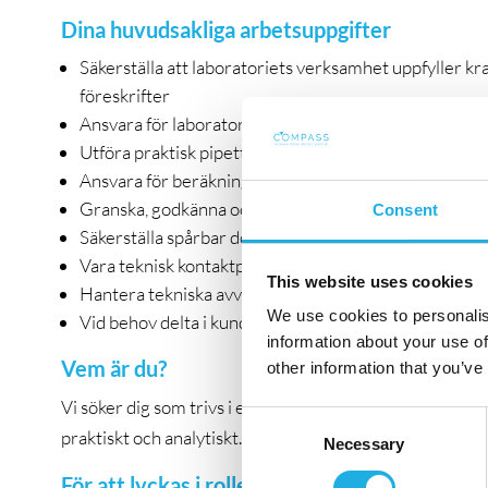
Dina huvudsakliga arbetsuppgifter
Säkerställa att laboratoriets verksamhet uppfyller k
föreskrifter
Ansvara för laboratoriets metoder, inklusive utvecklin
Utföra praktisk pipettkalibrering och service
Ansvara för beräkning och tillämpning av mätosäkerh
Granska, godkänna och frisläppa kalibreringsrapport
Consent
Säkerställa spårbar dokumentation och efterlevnad a
Vara teknisk kontaktperson gentemot Swedac vid rev
This website uses cookies
Hantera tekniska avvikelser, reklamationer och driva
We use cookies to personalis
Vid behov delta i kunddialoger och kundbesök
information about your use of
Vem är du?
other information that you’ve
Vi söker dig som trivs i en mindre, tekniskt avancerad v
Consent
praktiskt och analytiskt.
Necessary
Selection
För att lyckas i rollen ser Ramcon att du har: