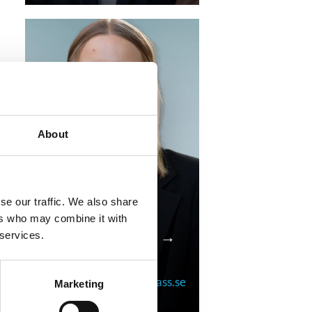
About
se our traffic. We also share
ers who may combine it with
Anna Lindekrantz →
 services.
Research Consultant
anna.lindekrantz@compass.se
Marketing
+46 70 306 29 95