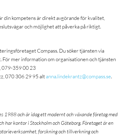
är din kompetens är direkt avgörande för kvalitet,
eslutsvägar och möjlighet att påverka på riktigt.
eringsföretaget Compass. Du söker tjänsten via
t. För mer information om organisationen och tjänsten
s, 079-359 00 23
tz, 070 306 29 95 alt
anna.lindekrantz@compass.se
.
s 1988 och är idag ett modernt och växande företag med
ch har kontor i Stockholm och Göteborg. Företaget är en
torieverksamhet, forskning och tillverkning och