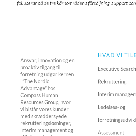
fokuserar på de tre kärnområdena försäljning, support och 
HVAD VI TI
Ansvar, innovation og en
proaktiv tilgang til
Executive Searc
forretning udgør kernen
i “The Nordic
Rekruttering
Advantage” hos
Interim manage
Compass Human
Resources Group, hvor
Ledelses- og
vi bistår vores kunder
med skræddersyede
forretningsudvik
rekrutteringsløsninger,
interim management og
Assessment