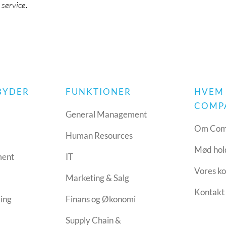
service.
LBYDER
FUNKTIONER
HVEM
COMP
h
General Management
Om Com
Human Resources
Mød hol
ment
IT
Vores ko
Marketing & Salg
Kontakt
ling
Finans og Økonomi
Supply Chain &