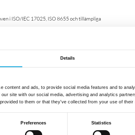
raven i ISO/IEC 17025, ISO 8655 och tillämpliga
g, verifiering, validering och förändringar
eter samt beslutsregler
er
Details
v laboratoriets ledningssystem
isioner
 förbättringsåtgärder
e content and ads, to provide social media features and to analy
 our site with our social media, advertising and analytics partn
 provided to them or that they’ve collected from your use of their
erksamhet där du får ta stort ansvar och arbeta både
Preferences
Statistics