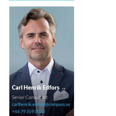
Carl Henrik Edfors →
Senior Consultant
carlhenrik.edfors@compass.se
+46 79 359 0023