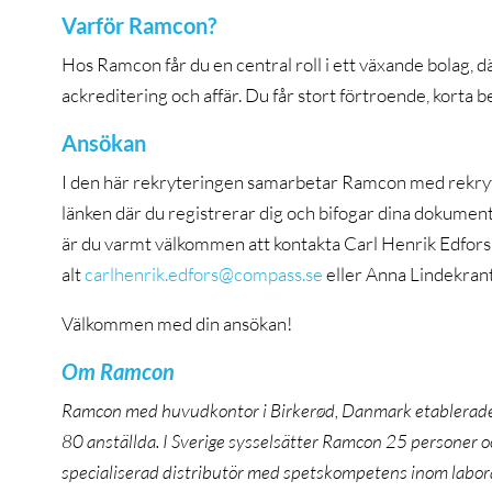
Varför Ramcon?
Hos Ramcon får du en central roll i ett växande bolag, d
ackreditering och affär. Du får stort förtroende, korta b
Ansökan
I den här rekryteringen samarbetar Ramcon med rekryt
länken där du registrerar dig och bifogar dina dokumen
är du varmt välkommen att kontakta Carl Henrik Edfor
alt
carlhenrik.edfors@compass.se
eller Anna Lindekran
Välkommen med din ansökan!
Om Ramcon
Ramcon med huvudkontor i Birkerød, Danmark etablerade
80 anställda. I Sverige sysselsätter Ramcon 25 personer o
specialiserad distributör med spetskompetens inom labora