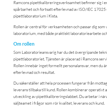
Ramcons pipettkalibreringsverksamhet befinner sig i en tyd
spårbarhet och fortsatt efterlevnad av ISO/IEC 17025 s
pipettlaboratorium i Kista.
Rollen är central för verksamheten och passar dig som vi
laboratorium, med både praktiskt laboratoriearbete och 
Om rollen
Som Laboratorieansvarig har du det övergripande tekni
pipettlaboratoriet. Tjänsten är placerad i Ramcons serv
Rollen innebär inget formellt personalansvar, men du är 
efterlevnad och resultat.
Du säkerställer att hela processen fungerar från mottagn
leverans tillbaka till kund. Rollen kombinerar operativt
utveckling av pipettkalibreringslabbet. Du arbetar i n
säljteamet i frågor som rör kvalitet, leverans och kund.