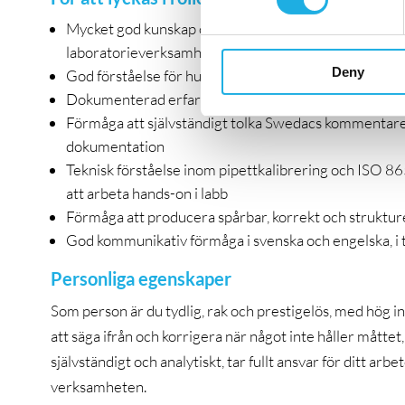
Mycket god kunskap om ISO/IEC 17025 och praktisk e
laboratorieverksamhet
Deny
God förståelse för hur kvalitetssystem i ackrediterad
Dokumenterad erfarenhet av mätosäkerhetsberäkningar
Förmåga att självständigt tolka Swedacs kommentar
dokumentation
Teknisk förståelse inom pipettkalibrering och ISO 86
att arbeta hands-on i labb
Förmåga att producera spårbar, korrekt och struktu
God kommunikativ förmåga i svenska och engelska, i ta
Personliga egenskaper
Som person är du tydlig, rak och prestigelös, med hög i
att säga ifrån och korrigera när något inte håller måttet
självständigt och analytiskt, tar fullt ansvar för ditt arb
verksamheten.