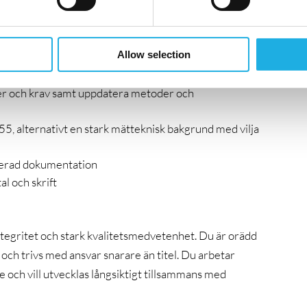
rfarenhet av arbete i ackrediterad
Allow selection
e laboratorier fungerar och tillämpas i praktiken
, beslutsregler och statistiska inslag
er och krav samt uppdatera metoder och
55, alternativt en stark mätteknisk bakgrund med vilja
rerad dokumentation
l och skrift
ntegritet och stark kvalitetsmedvetenhet. Du är orädd
, och trivs med ansvar snarare än titel. Du arbetar
ete och vill utvecklas långsiktigt tillsammans med