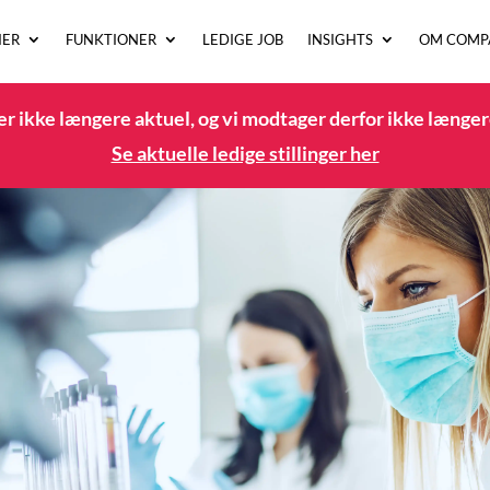
IER
FUNKTIONER
LEDIGE JOB
INSIGHTS
OM COMP
r ikke længere aktuel, og vi modtager derfor ikke længer
Se aktuelle ledige stillinger her