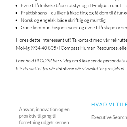
Evne til å feilsøke både i utstyr og i IT-miljøet rundt – o
Praktisk sans – du liker å fikse ting og få dem til å fun
Norsk og engelsk, både skriftlig og muntlig
Gode kommunikasjonsevner og evne til å skape orden 
Høres dette interessant ut? Ta kontakt med vår rekrut
Molvig (934 40 805) i Compass Human Resources, eller
I henhold til GDPR ber vi deg om å ikke sende persondata 
blir du slettet fra vår database når vi avslutter prosjektet.
HVAD VI TI
Ansvar, innovation og en
proaktiv tilgang til
Executive Searc
forretning udgør kernen