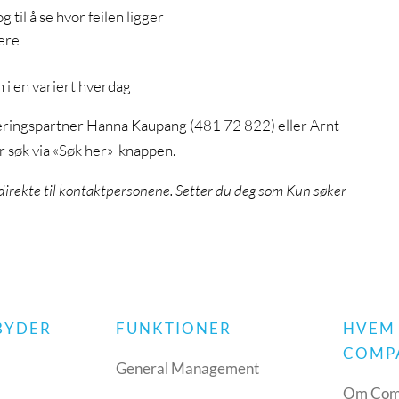
g til å se hvor feilen ligger
gere
i en variert hverdag
teringspartner Hanna Kaupang (481 72 822) eller Arnt
 søk via «Søk her»-knappen.
direkte til kontaktpersonene. Setter du deg som Kun søker
LBYDER
FUNKTIONER
HVEM
COMP
h
General Management
Om Com