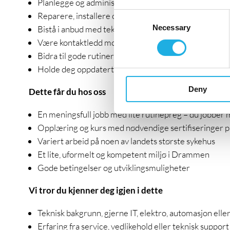
Planlegge og administrere serviceoppdrag, håndtere
Reparere, installere og utføre årlig vedlikehold av me
Consent
Necessary
Selection
Bistå i anbud med teknisk kompetanse
Være kontaktledd mot produsenter og leverandører
Bidra til gode rutiner og prosesser i serviceavdeling
Holde deg oppdatert faglig og bidra til opplæring av 
Deny
Dette får du hos oss
En meningsfull jobb med lite rutinepreg – du jobber me
Opplæring og kurs med nødvendige sertifiseringer 
Variert arbeid på noen av landets største sykehus
Et lite, uformelt og kompetent miljø i Drammen
Gode betingelser og utviklingsmuligheter
Vi tror du kjenner deg igjen i dette
Teknisk bakgrunn, gjerne IT, elektro, automasjon ell
Erfaring fra service, vedlikehold eller teknisk support