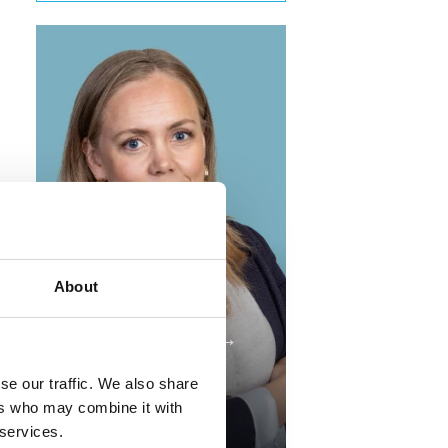
About
Hanna Kaupang →
Senior Consultant
se our traffic. We also share
hk@compass.no
ers who may combine it with
+47 481 72 822
 services.