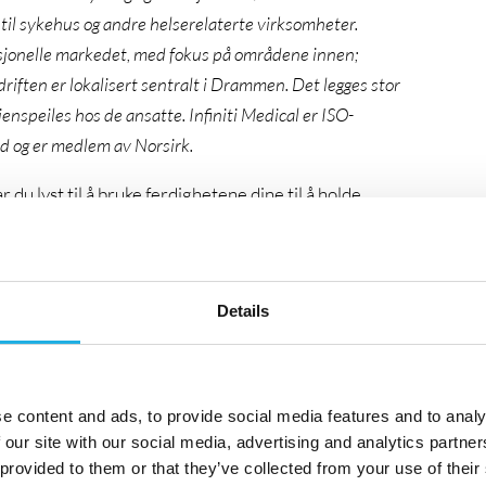
til sykehus og andre helserelaterte virksomheter.
sjonelle markedet, med fokus på områdene innen;
edriften er lokalisert sentralt i Drammen. Det legges stor
enspeiles hos de ansatte. Infiniti Medical er ISO-
dd og er medlem av Norsirk.
 du lyst til å bruke ferdighetene dine til å holde
 å bidra til at leger og sykepleiere på norske sykehus har
er en
serviceingeniør
som vil bli med på laget vårt.
erer og vedlikeholder medisinsk teknisk utstyr, og du
Details
r opp. Kanskje er det en kabel, kanskje er det
ikke være IT-ekspert, men du må ha nok forståelse til å
 å samarbeide godt med sykehusenes IT-leverandører.
e content and ads, to provide social media features and to analy
 our site with our social media, advertising and analytics partn
 provided to them or that they’ve collected from your use of their