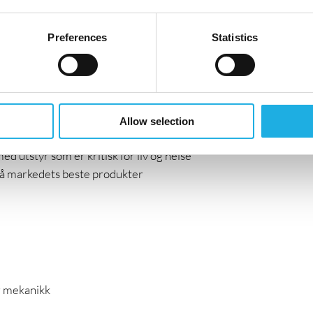
 serviceavtaler og utarbeide servicerapporter
disinsk teknisk utstyr
Preferences
Statistics
en
kunder og kollegaer
Allow selection
d utstyr som er kritisk for liv og helse
på markedets beste produkter
er mekanikk