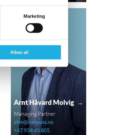
Marketing
Allow all
Arnt Håvard Molvig →
Managing Partner
ahm@compass.no
+47 934 40 805