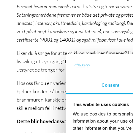
Firmaet leverer medisinsk teknisk utstyr og forbruksvarer 
Satsningsområdene fremover er både det private og profe
anestesi, intensiv, akuttmedisin, kardiologi og radiologi. B
vekt på et høyt kunnskap- og kvalitetsnivå, noe som også gj
sertifiserte (9001 og 14001) og også miljøbevisst i alle le
Liker du å sørge for at teknikk og maskiner fungerer? Har
livsviktig utstyr i gang? I Infiniti Medical er vi stolte av
utstyret de trenger for å gjøre jobben sin. Nå ser vi ett
Hos oss får du en variert hverdag: du reparerer, install
Consent
hjelper kundene å finne ut hva som feiler når noe stoppe
brannmuren, kanskje er det selve apparatet. Du trenger 
This website uses cookies
skille mellom feil i nettverket og feil i utstyret og til
We use cookies to personalis
Dette blir hovedansvaret ditt
information about your use of
other information that you’ve