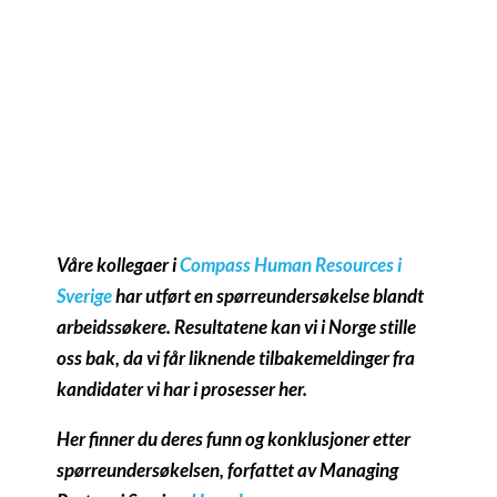
Hans Jansson
Managing Partner, Sweden
hans.jansson@compass.se
+46 73 461 3603
View profile
Våre kollegaer i
Compass Human Resources i
Sverige
har utført en spørreundersøkelse blandt
arbeidssøkere. Resultatene kan vi i Norge stille
oss bak, da vi får liknende tilbakemeldinger fra
kandidater vi har i prosesser her.
Her finner du deres funn og konklusjoner etter
spørreundersøkelsen, forfattet av Managing