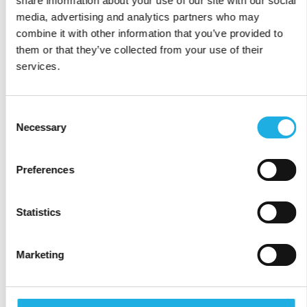
share information about your use of our site with our social
Forståelse for kandidatens erfaringer og
media, advertising and analytics partners who may
kunnskap.
combine it with other information that you’ve provided to
Verdsetter kandidater som individer og ikke
them or that they’ve collected from your use of their
bare som en ressurs for å fylle stillinger.
services.
Inngående kjennskap til aktuell bransje som
kandidaten skal jobbe i, og kandidatenes
Consent
ferdigheter.
Necessary
Selection
Uforklarlig stillhet skaper
irritasjon
Preferences
Arbeidssøkere verdsetter tydelig
kommunikasjon og rask prosess. Over
Statistics
halvparten av kandidatene oppgir uforklarlige
perioder med stillhet som den mest irriterende
Marketing
faktoren.
Andre eksempler på situasjoner som