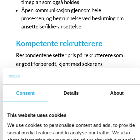
timeplan som også holdes
Åpen kommunikasjon gjennom hele
prosessen, og begrunnelse ved beslutning om
ansettelse/ikke-ansettelse.
Kompetente rekrutterere
Respondentene setter pris på rekrutterere som
er godt forberedt, kjent med søkerens
bakgrunn og ferdigheter og som har god evne
til å forstå hvordan kandidaten kan bidra. En
femtedel av respondentene mener dette er
Consent
Details
About
den viktigste faktoren for en positiv opplevelse
av rekrutteringsprosessen.
This website uses cookies
Eksempler på ønskelige egenskaper hos en
We use cookies to personalise content and ads, to provide
rekrutterer/rekruteringskonsulent er:
social media features and to analyse our traffic. We also