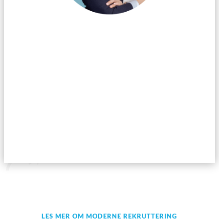
Det kan være gull verdt å ha en profesjonell hodejeger eller to i
nettverket ditt.
Men hvordan oppdager du om henvendelsen er
seriøs? Og hvordan sorterer du ut støy?
4 tips til å vurdere en seriøs
henvendelse fra en hodejeger
LES MER OM MODERNE REKRUTTERING