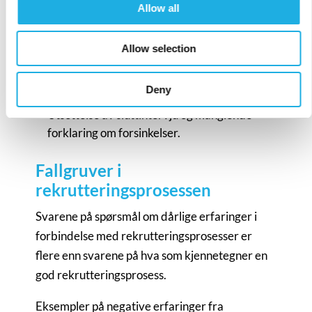
Allow all
kandidater misliker er:
Mangel på kommunikasjon etter et positivt
Allow selection
intervju.
Lange perioder med stillhet når du ikke
Deny
lenger er aktuell for rollen.
Utsettelse av sluttintervju og manglende
forklaring om forsinkelser.
Fallgruver i
rekrutteringsprosessen
Svarene på spørsmål om dårlige erfaringer i
forbindelse med rekrutteringsprosesser er
flere enn svarene på hva som kjennetegner en
god rekrutteringsprosess.
Eksempler på negative erfaringer fra