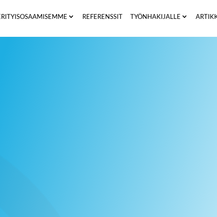
ERITYISOSAAMISEMME
REFERENSSIT
TYÖNHAKIJALLE
ARTIK
Bo Bengtsson
SENIOR CONSULTANT
SWEDEN
|
46 70 971 3550
BO.BENGTSSON@COMPASS.SE