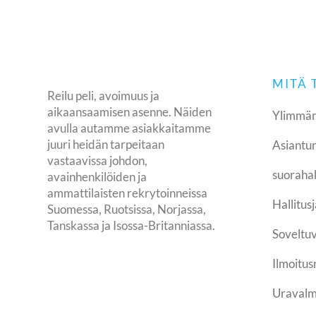
MITÄ
Reilu peli, avoimuus ja
aikaansaamisen asenne. Näiden
Ylimmän
avulla autamme asiakkaitamme
juuri heidän tarpeitaan
Asiantun
vastaavissa johdon,
suoraha
avainhenkilöiden ja
ammattilaisten rekrytoinneissa
Hallitus
Suomessa, Ruotsissa, Norjassa,
Tanskassa ja Isossa-Britanniassa.
Soveltuv
Ilmoitus
Uraval