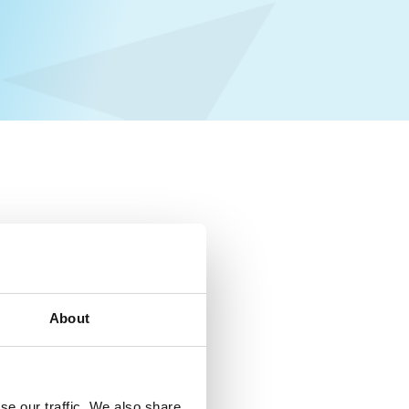
3 - Senior Partner, Former CEO, Compass Human
ources Group Sweden
0 - 2003 CEO, Alexandre Tic Executive Search
About
5 - 2000 Executive Search Consultant, Dufwa Ledarskap AB
 - 1995 VP Administration, World Class International AB
se our traffic. We also share