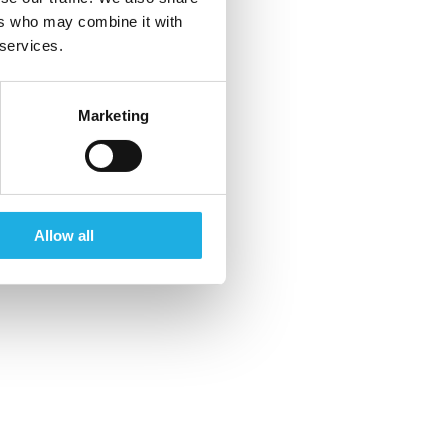
ers who may combine it with
 services.
Marketing
Allow all
TOIMIALAT
e
Public & Non-governmental
Organisations
Financial Services