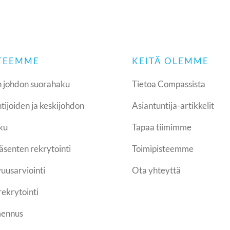
 TEEMME
KEITÄ OLEMME
 johdon suorahaku
Tietoa Compassista
tijoiden ja keskijohdon
Asiantuntija-artikkelit
ku
Tapaa tiimimme
jäsenten rekrytointi
Toimipisteemme
uusarviointi
Ota yhteyttä
rekrytointi
mennus