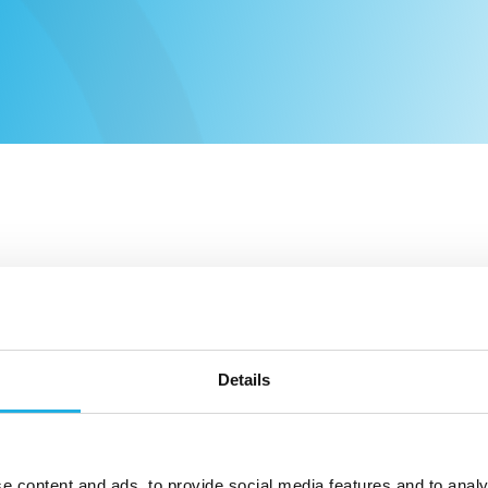
200
Res
200
Details
199
1993
e content and ads, to provide social media features and to analy