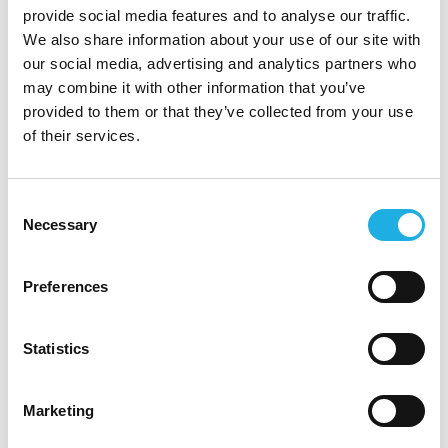
provide social media features and to analyse our traffic.
We also share information about your use of our site with
our social media, advertising and analytics partners who
may combine it with other information that you’ve
provided to them or that they’ve collected from your use
+45 51 99 25 00
of their services.
Consent
Necessary
Selection
is@compasshrg.com
Preferences
Statistics
See profile
Marketing