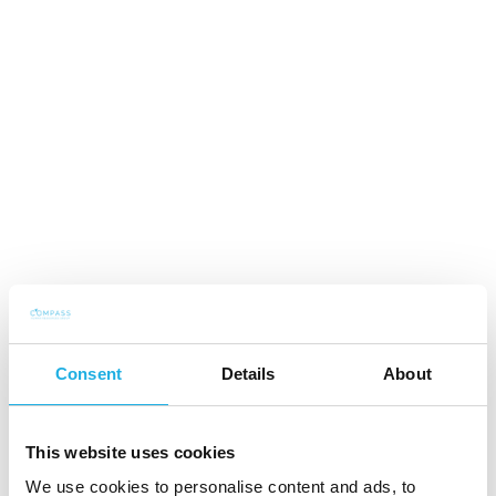
2011 - 2014 Partner, Stanton Chase International
2007 - 2014 Partner & Managing Director, The
Taplow Group
2006 - 2007 Country Manager, Total Storage
Solutions
2001 - 2006 Country Manager, IBM
1997 - 2001 Business Manager and Sales Manager,
Ementor/Merkantil Data/CM
Consent
Details
About
This website uses cookies
We use cookies to personalise content and ads, to