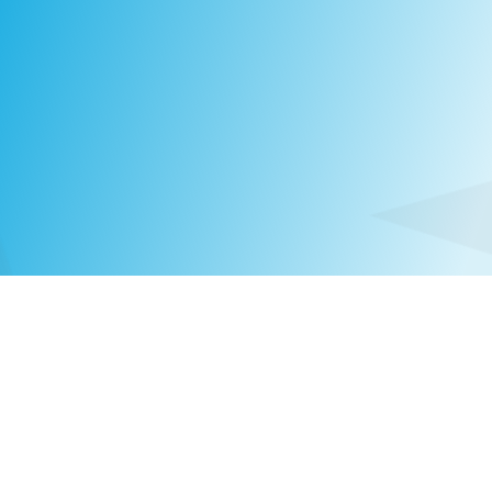
Ib Sørensen
PARTNER & PRACTICE LEAD,
ICT & DIGITAL
DENMARK
|
+45 51 99 25 00
IS@COMPASSHRG.COM