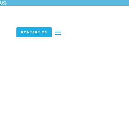
0%
KONTAKT OS
At gå ind på et nyt marked
kræver mere end
rekruttering – det kræver
den rette partner
Hvordan ppm Industrial