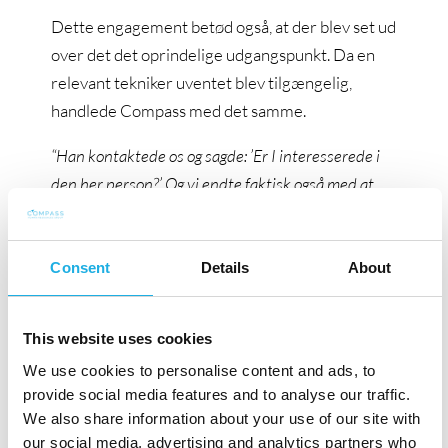
Dette engagement betød også, at der blev set ud
over det det oprindelige udgangspunkt. Da en
relevant tekniker uventet blev tilgængelig,
handlede Compass med det samme.
“Han kontaktede os og sagde: ’Er I interesserede i
den her person?’ Og vi endte faktisk også med at
ansætte ham,”
fortæller Johan.
Resultatet var ikke kun en succesfuld
Consent
Details
About
rekruttering – men en hurtigere etablering i
Danmark.
This website uses cookies
“Jeg oplever, at én plus én blev til tre eller fire i det
We use cookies to personalise content and ads, to
her samarbejde.”
provide social media features and to analyse our traffic.
We also share information about your use of our site with
our social media, advertising and analytics partners who