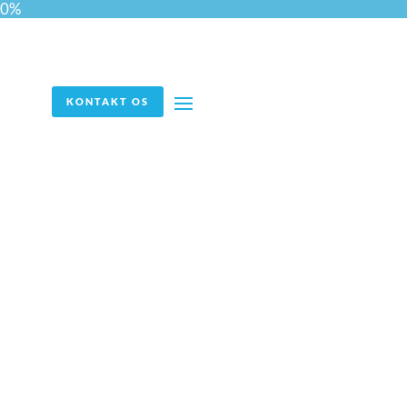
0%
KONTAKT OS
Oprustning af Meliora Bio:
En effektiv
rekrutteringsproces
Case: Succesfuldt
partnerskab i