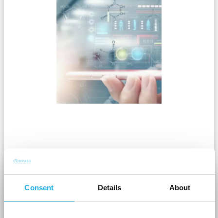
Et eminent samarbejde mellem
DLIMI og Compass HRG
Consent
Details
About