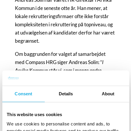
Kommun i de seneste otte år. Han mener, at
lokale rekrutteringsfirmaer ofte ikke forstår
kompleksiteten i rekruttering på topniveau, og
at udvælgelsen af kandidater derfor har været
begrænset.
Om baggrunden for valget af samarbejdet
med Compass HRG siger Andreas Solin: “
I
Arvika Kommun står vi, som i mange andre
kommuner, over for store demografiske
udfordringer med blandt andet mange ældre og
Consent
Details
About
færre yngre indbyggere. Det er et generelt
komplekst område, som vi som ledere i
kommunen skal være i stand til at omfavne og
This website uses cookies
forstå. Det gælder i høj grad også, når vi skal
We use cookies to personalise content and ads, to
rekruttere nye ledere. Derfor har vi også brug for
provide social media features and to analyse our traffic.