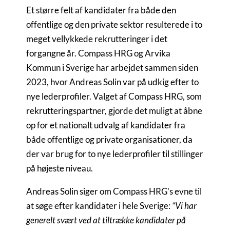
Et større felt af kandidater fra både den
offentlige og den private sektor resulterede i to
meget vellykkede rekrutteringer i det
forgangne år. Compass HRG og Arvika
Kommun i Sverige har arbejdet sammen siden
2023, hvor Andreas Solin var på udkig efter to
nye lederprofiler. Valget af Compass HRG, som
rekrutteringspartner, gjorde det muligt at åbne
op for et nationalt udvalg af kandidater fra
både offentlige og private organisationer, da
der var brug for to nye lederprofiler til stillinger
på højeste niveau.
Andreas Solin siger om Compass HRG’s evne til
at søge efter kandidater i hele Sverige:
“Vi har
generelt svært ved at tiltrække kandidater på