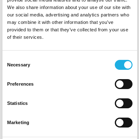
en partner, der forstår denne kompleksitet og kan
We also share information about your use of our site with
tiltrække de rigtige kandidater.”
our social media, advertising and analytics partners who
may combine it with other information that you’ve
Vigtige relationer i dag
provided to them or that they’ve collected from your use
of their services.
og i fremtiden!
Når det er svært at tiltrække kandidater, tæller
Consent
enhver relation – også selvom det ikke er et
Necessary
Selection
direkte match. En god rekrutteringsproces har
derfor stor betydning for relationen til
Preferences
kandidaterne og for den fremtidige dialog.
Statistics
En nysgerrighed og evne til at forstå Arvika
Kommun har givet kandidaterne et reelt
billede af de udfordringer og den type
Marketing
organisation, de stod over for. “
Bo og teamet