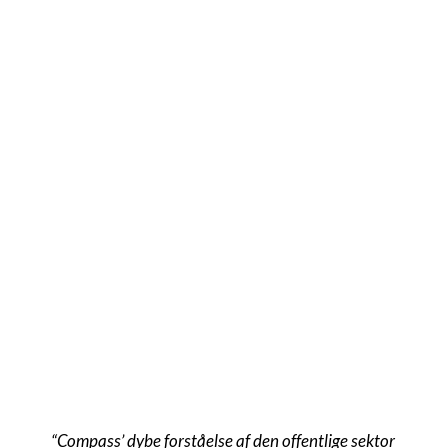
kommunen.
Vil du vide mere?
Bo Bengtsson
Senior Consultant, Sweden
bo.bengtsson@compass.se
+46 70 971 3550
View profile
“Compass’ dybe forståelse af den offentlige sektor