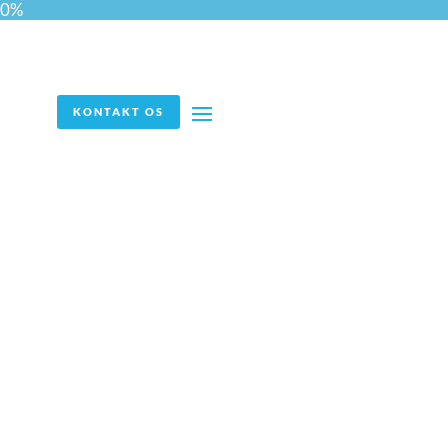
0%
KONTAKT OS
Et landsdækkende felt af
kandidater fra både den
private og den offentlige
sektor var nøglen til
samarbejdet mellem
Compass HRG og Arvika