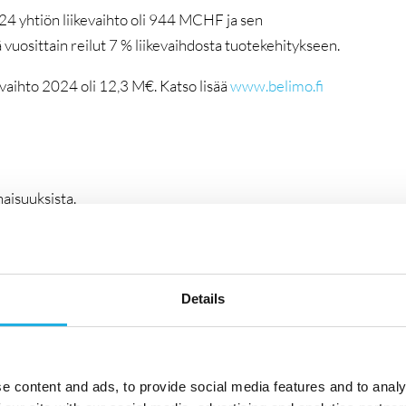
024 yhtiön liikevaihto oli 944 MCHF ja sen
 vuosittain reilut 7 % liikevaihdosta tuotekehitykseen.
aihto 2024 oli 12,3 M€. Katso lisää
www.belimo.fi
aisuuksista.
a sekä kokonaisvastuussa että käytännön operatiiviseen
 vuosiraportoinnit, tilinpäätökset ja veroilmoitukset sekä
viisi. Työskentelet tiiviisti konsernin talousosaston
Details
non kanssa. Apunasi Suomessa on yksi kollega.
 ja koulutusohjelmien suunnittelun, Talent- ja
R-järjestelmien, kuten SAP SuccessFactorsin, käytön
e content and ads, to provide social media features and to analy