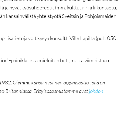
llä ja hyvät työsuhde-edut (mm. kulttuuri- ja liikuntaetu,
n kansainvälistä yhteistyötä Sveitsin ja Pohjoismaiden
sätietoja voit kysyä konsultti Ville Lapilta (puh. 050
tion’ -painikkeesta mieluiten heti, mutta viimeistään
 1982.
Olemme kansainvälinen organisaatio, jolla on
 Iso-Britanniassa. Erityisosaamistamme ovat
johdon