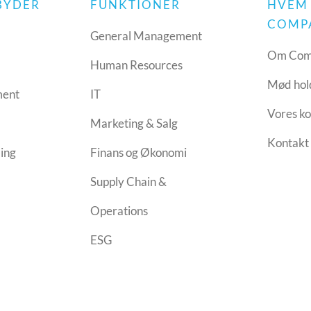
LBYDER
FUNKTIONER
HVEM
COMP
h
General Management
Om Com
Human Resources
Mød hol
ment
IT
Vores ko
Marketing & Salg
Kontakt
ling
Finans og Økonomi
Supply Chain &
Operations
ESG