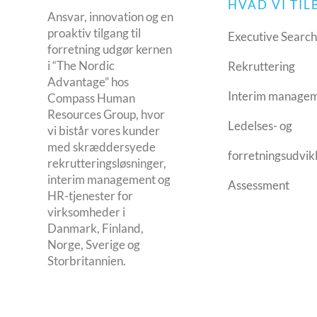
HVAD VI TI
Ansvar, innovation og en
proaktiv tilgang til
Executive Searc
forretning udgør kernen
i “The Nordic
Rekruttering
Advantage” hos
Interim manage
Compass Human
Resources Group, hvor
Ledelses- og
vi bistår vores kunder
med skræddersyede
forretningsudvik
rekrutteringsløsninger,
interim management og
Assessment
HR-tjenester for
virksomheder i
Danmark, Finland,
Norge, Sverige og
Storbritannien.