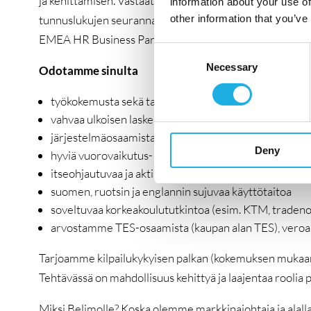
ja kehittämisen. Vastaat työsuhteen elinkaaresta rekryt
information about your use of
other information that you’ve
tunnuslukujen seurannasta ja raportoinnista sekä HR-budj
EMEA HR Business Partnerin ja eurooppalaisten HR-ko
Consent
Necessary
Selection
Odotamme sinulta
työkokemusta sekä talouden että HR:n saralta
vahvaa ulkoisen laskennan osaamista
järjestelmäosaamista
Deny
hyviä vuorovaikutus- ja yhteistyötaitoja sekä kykyä hal
itseohjautuvaa ja aktiivista työotetta
suomen, ruotsin ja englannin sujuvaa käyttötaitoa
soveltuvaa korkeakoulututkintoa (esim. KTM, trade
arvostamme TES-osaamista (kaupan alan TES), veroas
Tarjoamme kilpailukykyisen palkan (kokemuksen mukaan
Tehtävässä on mahdollisuus kehittyä ja laajentaa roolia p
Miksi Belimolle? Koska olemme markkinajohtaja ja alall