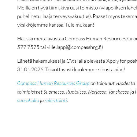
Meillä on hyvä tiimi, kiva uusi toimisto Aviapoliksen lähe
puhelinetu, laaja terveysvakuutus). Pääset myös tekemää
yksikköjemme kanssa. Tule mukaan!
Haussa meitä avustaa Compass Human Resources Group, li
577 7575 tai ville.lappi@compasshrg.fi)
Lähetä hakemuksesi ja CV:si alla olevasta ‘Apply for posi
31.01.2026. Toivottavasti kuulemme sinusta pian!
Compass Human Resources Group
on toiminut vuodesta
toimipisteet Suomessa, Ruotsissa, Norjassa, Tanskassa ja
suorahaku
ja
rekrytointi
.