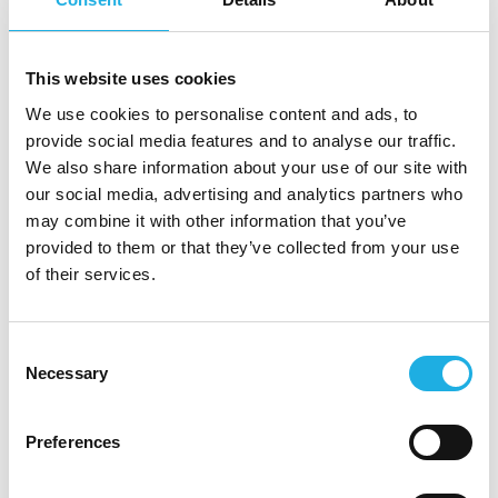
puitteet työskentelyyn. Lisäksi pääset osaksi
mukavaa ja ammattitaitoista tiimiä, jossa
This website uses cookies
työskentely on sujuvaa ja yhteistyö avointa.
We use cookies to personalise content and ads, to
Työsuhde-etumme ovat kattavat, ja tarjoamme
provide social media features and to analyse our traffic.
sinulle myös laadukkaat työvälineet, jotka
We also share information about your use of our site with
tukevat päivittäistä tekemistäsi ja
our social media, advertising and analytics partners who
onnistumistasi tehtävässä.
may combine it with other information that you’ve
provided to them or that they’ve collected from your use
Mikäli kiinnostuit tehtävästä, lähetä
of their services.
hakemuksesi ansioluetteloineen viimeistään
24.1. mennessä alla olevasta “Apply for
Consent
position” painikkeesta.
Necessary
Selection
Lisätietoa tehtävästä antaa Compass HR
Groupin konsultti Christa Gylling 050 584
Preferences
0676 tai
christa.gylling@compasshrg.fi