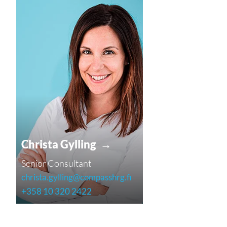
Christa Gylling →
Senior Consultant
christa.gylling@compasshrg.fi
+358 10 320 2422