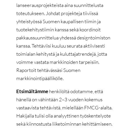
lanseerausprojekteista aina suunnittelusta
toteutukseen. Johdat projekteja tiiviissä
yhteistyössä Suomen kaupallisen tiimin ja
tuotekehitystiimin kanssa sekä koordinoit
pakkaussuunnittelua yhdessä designtoimiston
kanssa. Tehtäviisi kuuluu seurata aktiivisesti
toimialan kehitystä ja kuluttajatrendejä, jotta
voimme vastata markkinoiden tarpeisiin.
Raportoit tehtävässäsi Suomen
markkinointipäällikölle.
Etsimältämme
henkilöltä odotamme, että
hänellä on vähintään 2–3 vuoden kokemus
vastaavista tehtävistä, mielellään FMCG-alalta.
Hakijalla tulisi olla analyyttinen työskentelyote
sekä kiinnostusta liiketoiminnan kehittämiseen.