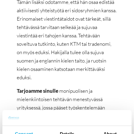
Tämän lisäksi odotamme, että hän osaa edistää
aktiivisesti yhteistyötä eri sidosryhmien kanssa.
Erinomaiset viestintätaidot ovat tärkeät, sillä
tehtävässä tarvitaan selkeää ja sujuvaa
viestintää eri tahojen kanssa. Tehtävään
soveltuva tutkinto, kuten KTM tai tradenomi,
on myös eduksi. Hakijalla tulee olla sujuva
suomen ja englannin kielen taito, ja ruotsin
kielen osaaminen katsotaan merkittäväksi
eduksi.
Tarjoamme sinulle
monipuolisen ja
mielenkiintoisen tehtävän menestyvässä
yrityksessä, jossa pääset työskentelemään
tunnettujen ja suosittujen snacks-tuotteiden
parissa. Työympäristömme on erinomainen, ja
moderni toimistomme Vantaalla tarjoaa hyvät
Consent
Details
About