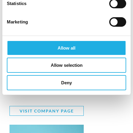
Statistics
Compass Human Resources Group
on toiminut
vuodesta 1982.
Olemme kansainvälinen
organisaatio, jolla on toimipisteet Suomessa,
Marketing
Ruotsissa, Norjassa, Tanskassa ja Iso-
Britanniassa. Erityisosaamistamme ovat
johdon
suorahaku
ja
rekrytointi
.
Allow all
Allow selection
Deny
VISIT COMPANY PAGE