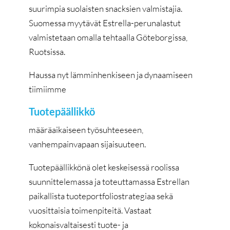
suurimpia suolaisten snacksien valmistajia.
Suomessa myytävät Estrella-perunalastut
valmistetaan omalla tehtaalla Göteborgissa,
Ruotsissa.
Haussa nyt lämminhenkiseen ja dynaamiseen
tiimiimme
Tuotepäällikkö
määräaikaiseen työsuhteeseen,
vanhempainvapaan sijaisuuteen.
Tuotepäällikkönä olet keskeisessä roolissa
suunnittelemassa ja toteuttamassa Estrellan
paikallista tuoteportfoliostrategiaa sekä
vuosittaisia toimenpiteitä. Vastaat
kokonaisvaltaisesti tuote- ja