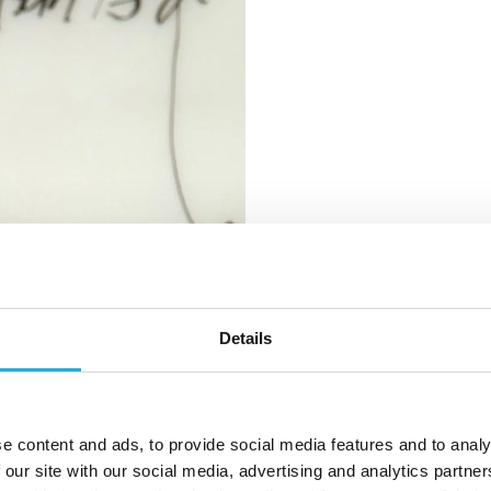
Vi tilbyder executi
dækker hele Danm
Details
Compass har eksist
HR- og rekrutterin
af norden.
e content and ads, to provide social media features and to analy
 our site with our social media, advertising and analytics partn