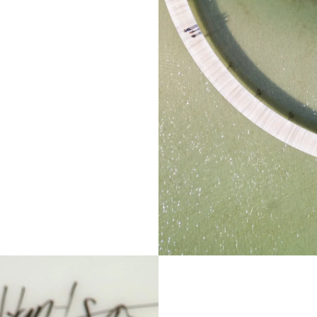
 økosystemer. Vi
størst potentiale,
 mennesker i