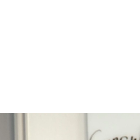
har omfattende indsigt i de forskellige sektorers
hjælper jer med at identificere specialister med 
der kan bidrage i netop jeres sammensætning af
jeres organisation.