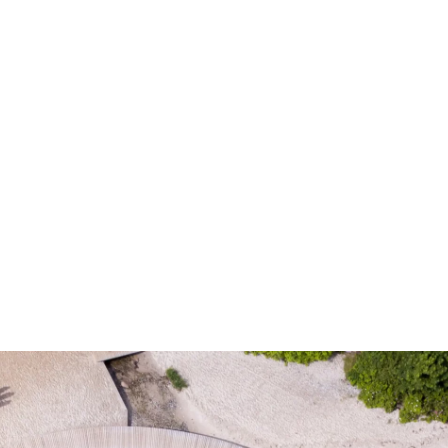
r dermed hele
 topledere og
nkret i Jylland.
 organisationer,
 i Danmark.