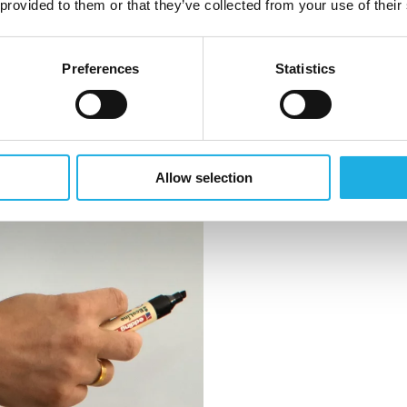
Vi har gennem en bl
 provided to them or that they’ve collected from your use of their
udviklet en unik ti
identificerer kand
Preferences
Statistics
forretningsviden, 
Executive Search ha
er ligeledes en ret
Allow selection
kigger i retning af.
search-industrien 
milliardomsætning 