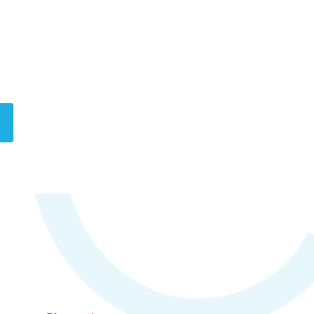
rie om det forandrede arbejdsmarked her