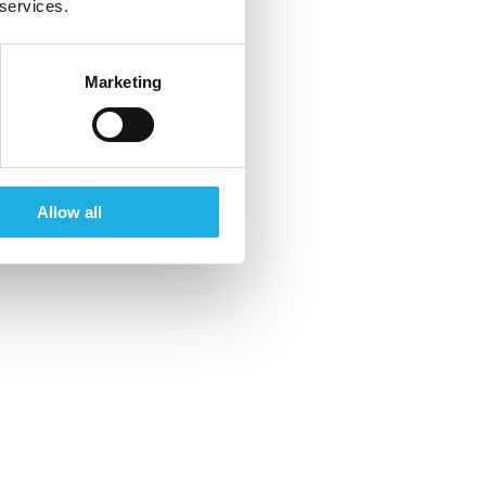
anding af praktisk erfaring, teori og analyser
 services.
lgang til moderne toplederrekruttering, der
idaterne med den bedst mulige kombination af
Marketing
brancheerfaring og lederevner.
r gjort sit indtog i det globale erhvervsliv og
ning, flere og flere virksomheder i Danmark
Allow all
Siden 2012 er markedsstørrelsen i executive
steget markant
og rundede i 2021 en trecifret
globalt.