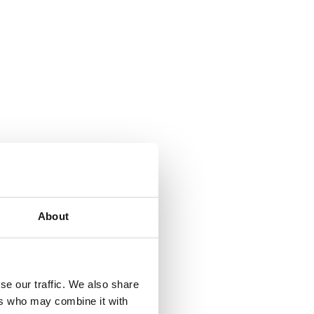
ve search ud fra vores kontor i Aarhus – men
ark.
About
eret i mere end 35 år og har været førende
gspartner for førende organisationer på tværs
se our traffic. We also share
ers who may combine it with