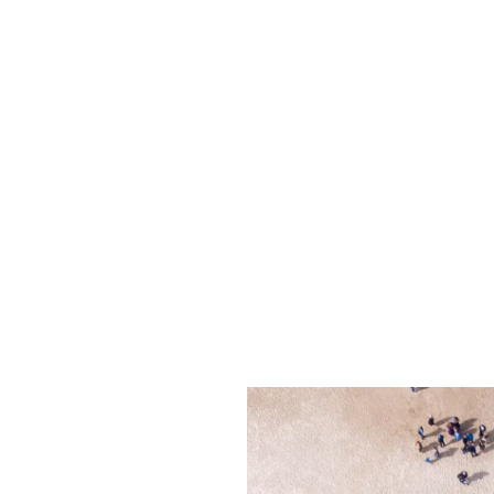
 HRG
har vi kontorer i både Aarhus og
København
og dække
Danmark.
i Aarhus er vi specialister i rekruttering og headhunting af
i håndterer rekrutteringsopgaver for lokale virksomheder fora
dterer vi også rekrutteringsopgaver internationalt og for
 at rekruttere til kontorer i København og andre lokationer