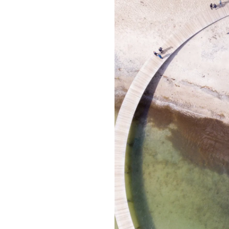
ng af ledere
og
idder lokalt i
diske og
samarbejder på
chernes
ndefra, og vi