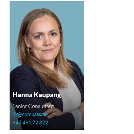
Hanna Kaupang →
Senior Consultant
hk@compass.no
+47 481 72 822