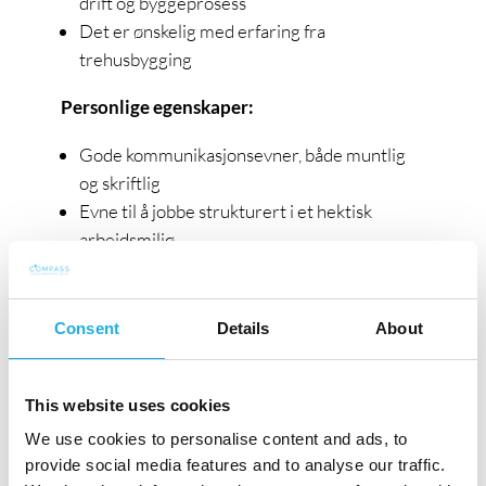
drift og byggeprosess
Det er ønskelig med erfaring fra
trehusbygging
Personlige egenskaper:
Gode kommunikasjonsevner, både muntlig
og skriftlig
Evne til å jobbe strukturert i et hektisk
arbeidsmiljø
Flink til å skape gode relasjoner internt og
eksternt
Opptatt av- og forstår viktigheten av god
Consent
Details
About
kundetilfredshet gjennom hele
byggeprosessen
This website uses cookies
Vi tilbyr:
We use cookies to personalise content and ads, to
provide social media features and to analyse our traffic.
Meget godt fagmiljø innen