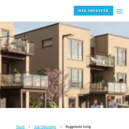
OTA YHTEYTTÄ
Start
Job Openings
Byggeleder bolig
5
5