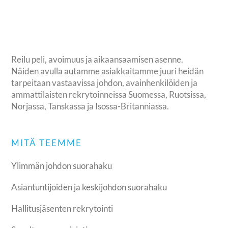
Reilu peli, avoimuus ja aikaansaamisen asenne.
Näiden avulla autamme asiakkaitamme juuri heidän
tarpeitaan vastaavissa johdon, avainhenkilöiden ja
ammattilaisten rekrytoinneissa Suomessa, Ruotsissa,
Norjassa, Tanskassa ja Isossa-Britanniassa.
MITÄ TEEMME
Ylimmän johdon suorahaku
Asiantuntijoiden ja keskijohdon suorahaku
Hallitusjäsenten rekrytointi