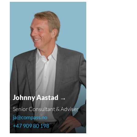
Johnny Aastad →
Senior Consultant & Adviser
ja@compass.no
+47 909 80 198