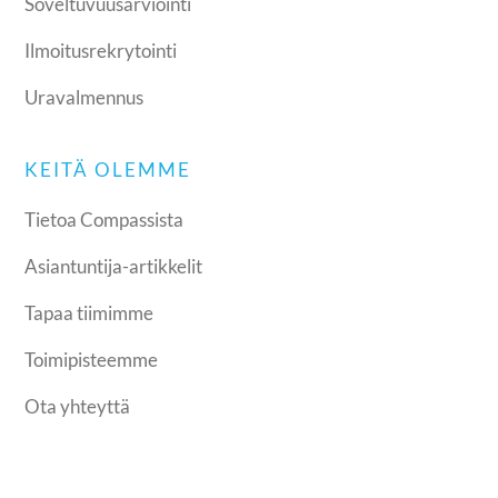
Soveltuvuusarviointi
Ilmoitusrekrytointi
Uravalmennus
KEITÄ OLEMME
Tietoa Compassista
Asiantuntija-artikkelit
Tapaa tiimimme
Toimipisteemme
Ota yhteyttä