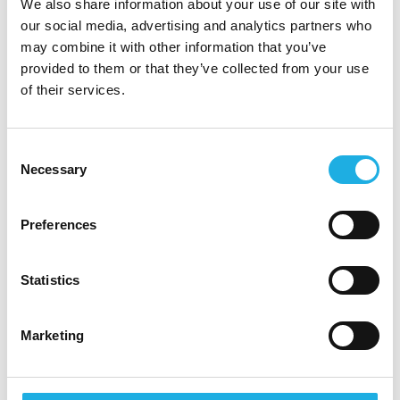
We also share information about your use of our site with
trehusbygging med fokus på samarbeid,
our social media, advertising and analytics partners who
kvalitet og gjennomføring
may combine it with other information that you’ve
En rolle med tydelig ansvar i et selskap med
provided to them or that they’ve collected from your use
langsiktige planer
of their services.
Mulighet til å påvirke boligprosjekter fra
tidligfase
Consent
Tett samarbeid med prosjektledelse og
Necessary
Selection
byggeplass
Firmahytte i Trysil
Preferences
Ønskes ytterligere informasjon om stillingen,
kan du kontakte Compass Human Resources
Statistics
AS ved Hanna Kaupang på telefon 481 72
822, eller Johnny Aastad, på telefon 909 80
Marketing
198.
CV og søknad sendes via søkeknappen. I