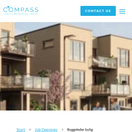
CONTACT US
Start
Job Openings
Byggeleder bolig
5
5