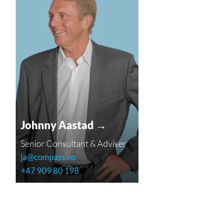
Johnny Aastad →
Senior Consultant & Adviser
ja@compass.no
+47 909 80 198