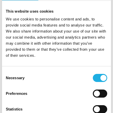
trehusbygging med fokus på samarbeid,
kvalitet og gjennomføring
This website uses cookies
En rolle med tydelig ansvar i et selskap med
We use cookies to personalise content and ads, to
langsiktige planer
provide social media features and to analyse our traffic.
Mulighet til å påvirke boligprosjekter fra
We also share information about your use of our site with
tidligfase
our social media, advertising and analytics partners who
Tett samarbeid med prosjektledelse og
may combine it with other information that you’ve
provided to them or that they’ve collected from your use
byggeplass
of their services.
Firmahytte i Trysil
Ønskes ytterligere informasjon om stillingen,
Consent
kan du kontakte Compass Human Resources
Necessary
Selection
AS ved Hanna Kaupang på telefon 481 72
822, eller Johnny Aastad, på telefon 909 80
Preferences
198.
CV og søknad sendes via søkeknappen. I
Statistics