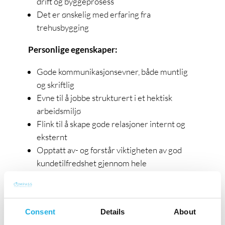
drift og byggeprosess
Det er ønskelig med erfaring fra
trehusbygging
Personlige egenskaper:
Gode kommunikasjonsevner, både muntlig
og skriftlig
Evne til å jobbe strukturert i et hektisk
arbeidsmiljø
Flink til å skape gode relasjoner internt og
eksternt
Opptatt av- og forstår viktigheten av god
kundetilfredshet gjennom hele
byggeprosessen
Vi tilbyr:
Consent
Details
About
Meget godt fagmiljø innen