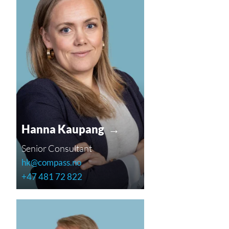
Hanna Kaupang →
Senior Consultant
hk@compass.no
+47 481 72 822