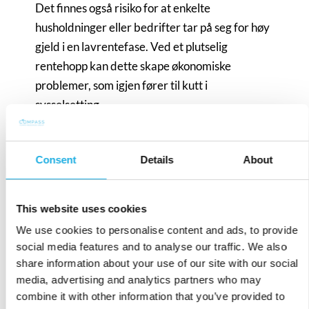
Det finnes også risiko for at enkelte
husholdninger eller bedrifter tar på seg for høy
gjeld i en lavrentefase. Ved et plutselig
rentehopp kan dette skape økonomiske
problemer, som igjen fører til kutt i
sysselsetting.
Positive impulser med
Consent
Details
About
mulig bismak
Rentenedgangen i Norge i 2025 gir
This website uses cookies
arbeidsmarkedet et tydelig løft. Bedre tilgang
We use cookies to personalise content and ads, to provide
på kapital, høyere forbruk og mer optimisme
social media features and to analyse our traffic. We also
share information about your use of our site with our social
legger til rette for jobbskaping og lavere
media, advertising and analytics partners who may
ledighet. Men som alltid i økonomien må man
combine it with other information that you’ve provided to
veie kortsiktige fordeler mot langsiktig