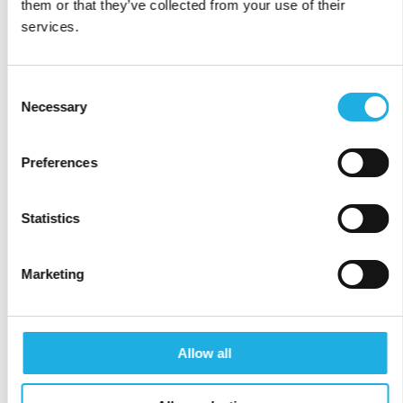
them or that they’ve collected from your use of their
stabilitet.
services.
For arbeidstakere kan dette være en god tid
for jobbskifte, kompetanseheving eller
Consent
Necessary
forhandling om lønn. For arbeidsgivere gjelder
Selection
det å posisjonere seg riktig i et marked i
bevegelse, med både nye muligheter og økt
Preferences
konkurranse.
Statistics
I en tid der renter, forbruk og investeringer
påvirker arbeidsmarkedet raskt, er det
Marketing
avgjørende å finne og beholde de riktige
folkene.
Compass hjelper deg med strategisk
Allow all
rekruttering og talentanskaffelse som er
tilpasset markedets utvikling. Vi kombinerer