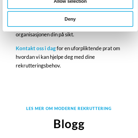
Allow selection
solid bransjeinnsikt med moderne
søkeprosesser for å finne kandidater som ikke
Deny
bare fyller stillingen, men styrker
organisasjonen din på sikt.
Kontakt oss i dag
for en uforpliktende prat om
hvordan vi kan hjelpe deg med dine
rekrutteringsbehov.
LES MER OM MODERNE REKRUTTERING
Blogg