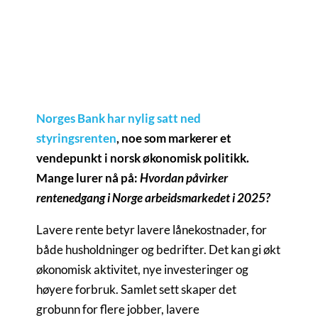
Managing Partner, Norway
ahm@compass.no
+47 934 40 805
View profile
Norges Bank har nylig satt ned
styringsrenten
, noe som markerer et
vendepunkt i norsk økonomisk politikk.
Mange lurer nå på:
Hvordan påvirker
rentenedgang i Norge arbeidsmarkedet i 2025?
Lavere rente betyr lavere lånekostnader, for
både husholdninger og bedrifter. Det kan gi økt
økonomisk aktivitet, nye investeringer og
høyere forbruk. Samlet sett skaper det
grobunn for flere jobber, lavere