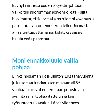
käynyt niin, että uuden projektin johtoon
valikoituu nuoremman polven kollega – siitä
huolimatta, että Jormalla on pitempi kokemus ja
parempi asiantuntemus. Vähitellen Jormasta
alkaa tuntua, että hänen kehitykseensä ei
haluta enää panostaa.
Moni ennakkoluulo vailla
pohjaa
Elinkeinoelämän Keskusliiton (EK) tänä vuonna
julkaiseman tutkimuksen mukaan yli 55-
vuotiaat kokevat eniten ikään perustuvaa
syrjintää niin työhaastatteluissa kuin
työsuhteen aikanakin. Lähes viidennes