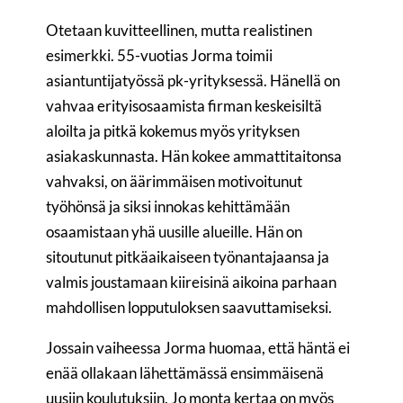
Otetaan kuvitteellinen, mutta realistinen
esimerkki. 55-vuotias Jorma toimii
asiantuntijatyössä pk-yrityksessä. Hänellä on
vahvaa erityisosaamista firman keskeisiltä
aloilta ja pitkä kokemus myös yrityksen
asiakaskunnasta. Hän kokee ammattitaitonsa
vahvaksi, on äärimmäisen motivoitunut
työhönsä ja siksi innokas kehittämään
osaamistaan yhä uusille alueille. Hän on
sitoutunut pitkäaikaiseen työnantajaansa ja
valmis joustamaan kiireisinä aikoina parhaan
mahdollisen lopputuloksen saavuttamiseksi.
Jossain vaiheessa Jorma huomaa, että häntä ei
enää ollakaan lähettämässä ensimmäisenä
uusiin koulutuksiin. Jo monta kertaa on myös