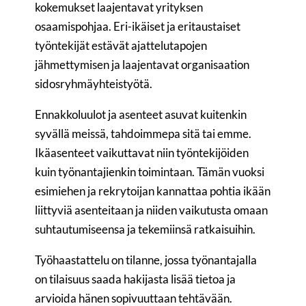
kokemukset laajentavat yrityksen
osaamispohjaa. Eri-ikäiset ja eritaustaiset
työntekijät estävät ajattelutapojen
jähmettymisen ja laajentavat organisaation
sidosryhmäyhteistyötä.
Ennakkoluulot ja asenteet asuvat kuitenkin
syvällä meissä, tahdoimmepa sitä tai emme.
Ikäasenteet vaikuttavat niin työntekijöiden
kuin työnantajienkin toimintaan. Tämän vuoksi
esimiehen ja rekrytoijan kannattaa pohtia ikään
liittyviä asenteitaan ja niiden vaikutusta omaan
suhtautumiseensa ja tekemiinsä ratkaisuihin.
Työhaastattelu on tilanne, jossa työnantajalla
on tilaisuus saada hakijasta lisää tietoa ja
arvioida hänen sopivuuttaan tehtävään.