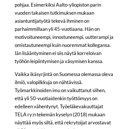
pohjaa. Esimerkiksi Aalto-yliopiston parin
vuoden takaisen tutkimuksen mukaan
asiantuntijatyötä tekevä ihminen on
parhaimmillaan yli 45-vuotiaana. Hän on
motivoituneempi, innostuneempi, uutterampi ja
omistautuneempi kuin nuoremmat kollegansa.
Iän lisääntyminen ei siis näytä korreloivan
työhön leipiintymisen ja väsymisen kanssa.
Vaikka ikäsyrjintä on Suomessa olemassa oleva
ilmiö, valopilkkuja on nähtävissä.
Työmarkkinoiden imu on vaikuttanut siihen,
että yli 50-vuotiaidenkin työttömyys on
edelleen vähentynyt. Työeläkevakuuttajat
TELA ry:n tekemän kyselyn (2018) mukaan
näyttää myös siltä, että rekrytoijat arvostavat