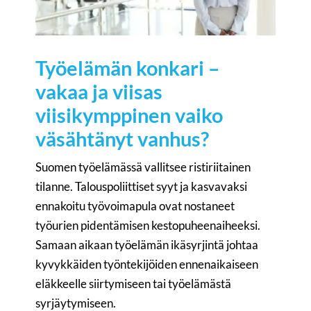
Työelämän konkari –
vakaa ja viisas
viisikymppinen vaiko
väsähtänyt vanhus?
Suomen työelämässä vallitsee ristiriitainen
tilanne. Talouspoliittiset syyt ja kasvavaksi
ennakoitu työvoimapula ovat nostaneet
työurien pidentämisen kestopuheenaiheeksi.
Samaan aikaan työelämän ikäsyrjintä johtaa
kyvykkäiden työntekijöiden ennenaikaiseen
eläkkeelle siirtymiseen tai työelämästä
syrjäytymiseen.