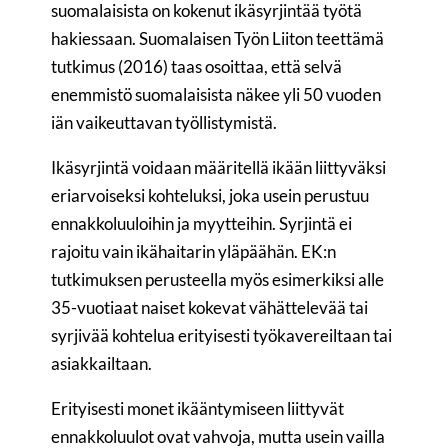
suomalaisista on kokenut ikäsyrjintää työtä
hakiessaan. Suomalaisen Työn Liiton teettämä
tutkimus (2016) taas osoittaa, että selvä
enemmistö suomalaisista näkee yli 50 vuoden
iän vaikeuttavan työllistymistä.
Ikäsyrjintä voidaan määritellä ikään liittyväksi
eriarvoiseksi kohteluksi, joka usein perustuu
ennakkoluuloihin ja myytteihin. Syrjintä ei
rajoitu vain ikähaitarin yläpäähän. EK:n
tutkimuksen perusteella myös esimerkiksi alle
35-vuotiaat naiset kokevat vähättelevää tai
syrjivää kohtelua erityisesti työkavereiltaan tai
asiakkailtaan.
Erityisesti monet ikääntymiseen liittyvät
ennakkoluulot ovat vahvoja, mutta usein vailla