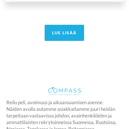
LUE LISÄÄ
Reilu peli, avoimuus ja aikaansaamisen asenne.
Näiden avulla autamme asiakkaitamme juuri heidän
tarpeitaan vastaavissa johdon, avainhenkilöiden ja
ammattilaisten rekrytoinneissa Suomessa, Ruotsissa,
Norjassa, Tanskassa ja Isossa-Britanniassa.