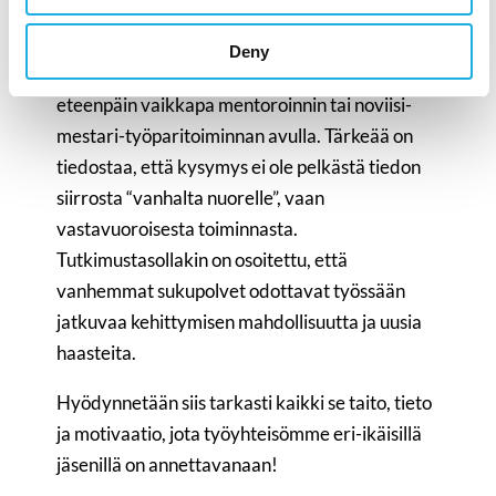
työntekijöiden uutta osaamista ja antaa sille
tilaa. Ikäystävällisessä työyhteisössä
Deny
kokeneiden työntekijöiden hiljainen tieto siirtyy
eteenpäin vaikkapa mentoroinnin tai noviisi-
mestari-työparitoiminnan avulla. Tärkeää on
tiedostaa, että kysymys ei ole pelkästä tiedon
siirrosta “vanhalta nuorelle”, vaan
vastavuoroisesta toiminnasta.
Tutkimustasollakin on osoitettu, että
vanhemmat sukupolvet odottavat työssään
jatkuvaa kehittymisen mahdollisuutta ja uusia
haasteita.
Hyödynnetään siis tarkasti kaikki se taito, tieto
ja motivaatio, jota työyhteisömme eri-ikäisillä
jäsenillä on annettavanaan!