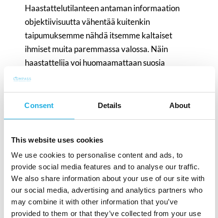
Haastattelutilanteen antaman informaation
objektiivisuutta vähentää kuitenkin
taipumuksemme nähdä itsemme kaltaiset
ihmiset muita paremmassa valossa. Näin
haastattelija voi huomaamattaan suosia
hakijaa, joka on hänen kanssaan
samankaltainen paitsi arvoiltaan,
koulutukseltaan ja työtavoiltaan, myös iältään.
Consent
Details
About
Työnantajalla on kuitenkin lakiin pohjautuva
velvollisuus kohdella hakijoita yhdenvertaisesti
This website uses cookies
riippumatta iästä ja muista
We use cookies to personalise content and ads, to
moninaisuustekijöistä. Samalla syrjimätön
provide social media features and to analyse our traffic.
We also share information about your use of our site with
rekrytointiprosessi on tärkeässä roolissa
our social media, advertising and analytics partners who
mahdollistamassa työyhteisön moninaisuutta.
may combine it with other information that you’ve
Ammattitaitoisen rekrytoijan valinta sekä
provided to them or that they’ve collected from your use