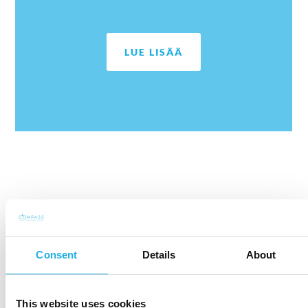
LUE LISÄÄ
VALMISTAUDU HUOMISEN HAASTEISIIN
Blogimme
Consent
Details
About
This website uses cookies