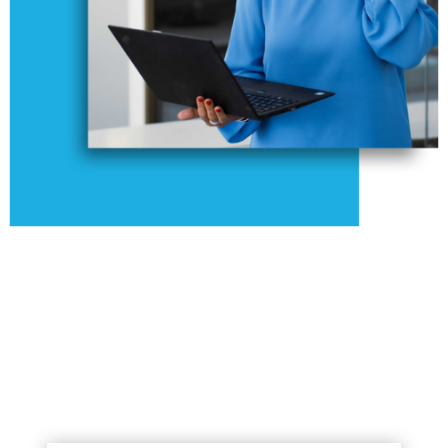
RÄÄTÄLÖITY YKSILÖLLISIIN TARPEISIISI