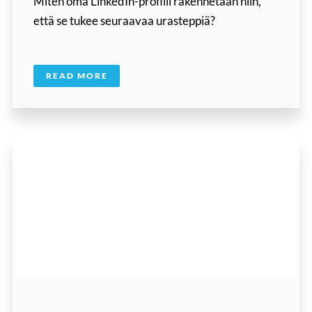
Miten oma LinkedIn-profiili rakennetaan niin,
että se tukee seuraavaa urasteppiä?
READ MORE