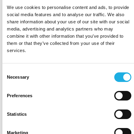
We use cookies to personalise content and ads, to provide
social media features and to analyse our traffic. We also
share information about your use of our site with our social
media, advertising and analytics partners who may
combine it with other information that you’ve provided to
them or that they’ve collected from your use of their
services.
Miten valmistautua syksyn
Consent
Necessary
Selection
rekrytointeihin?
Preferences
Kesä on oikea hetki tunnistaa syksyn
osaajatarpeet ja valmistautua löytämään
Statistics
ihmiset, jotka eivät täytä paikkaa vaan
muuttavat...
Marketing