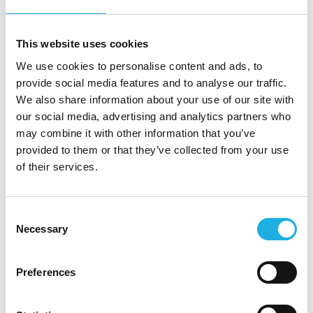
Istobal är en internationell helhetsleverantör av
fordonsvårdssystem och tvättanläggningar och
This website uses cookies
finns i över 74 länder. Huvudkontoret ligger i
We use cookies to personalise content and ads, to
Spanien, och i Sverige arbetar 18 medarbetare i
provide social media features and to analyse our traffic.
en organisation präglad av professionalism,
We also share information about your use of our site with
innovation och engagemang.
our social media, advertising and analytics partners who
Som en del av en nordisk struktur med totalt cirka
may combine it with other information that you’ve
provided to them or that they’ve collected from your use
125 medarbetare erbjuder Istobal en stark
of their services.
plattform för tillväxt och utveckling.
Vill du vara med och vidareutveckla
Consent
Istobals position i Sverige?
Necessary
Selection
Rekryteringen sker i samarbete med Compass
Human Resources Group.
Preferences
Vill du veta mer om tjänsten är du varmt
välkommen att kontakta Research Manager,