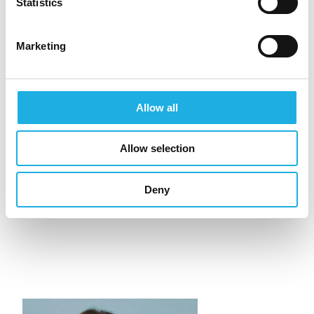
Statistics
Emine Murati på
emine.murati@compasshrg.com
eller Director,
Marketing
Thorsten Andersen på
thorsten.andersen@compasshrg.com
Ansökningsfrist:
Så snart som möjligt
Allow all
Arbetsområde:
Göteborg
Referens:
2620.038
Allow selection
Företag:
Istobal Sverige
Deny