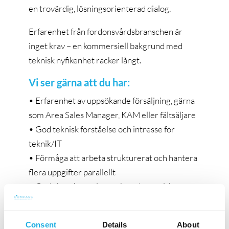
en trovärdig, lösningsorienterad dialog.
Erfarenhet från fordonsvårdsbranschen är
inget krav – en kommersiell bakgrund med
teknisk nyfikenhet räcker långt.
Vi ser gärna att du har:
• Erfarenhet av uppsökande försäljning, gärna
som Area Sales Manager, KAM eller fältsäljare
• God teknisk förståelse och intresse för
teknik/IT
• Förmåga att arbeta strukturerat och hantera
flera uppgifter parallellt
• Goda kunskaper i svenska och engelska
• Körkort B
Om Istobal
Consent
Details
About