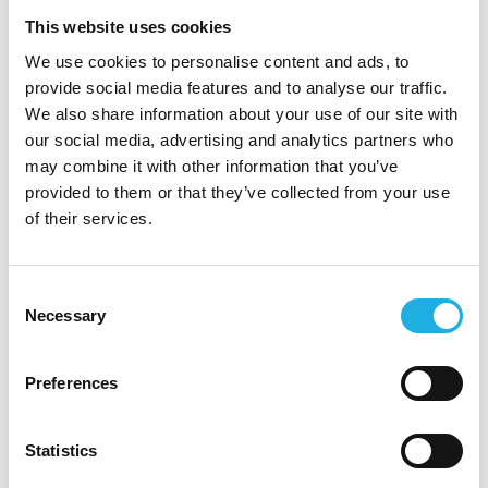
Har et højt energiniveau og trives med at
This website uses cookies
være på farten
We use cookies to personalise content and ads, to
Har en naturlig evne til at skabe tillid
provide social media features and to analyse our traffic.
Har stærke samarbejds- og
We also share information about your use of our site with
kommunikationsevner (på dansk og engelsk)
our social media, advertising and analytics partners who
Har erfaring med CRM-systemer (erfaring
may combine it with other information that you’ve
med Salesforce er en fordel)
provided to them or that they’ve collected from your use
Erfaring fra producentsiden eller erfaring
of their services.
med grossister og installatører er en fordel.
Vaillant – en markedsledende
Consent
virksomhed med stærke værdier
Necessary
Selection
Vaillant Group er en tysk, familieejet koncern,
der i mere end 145 år har været
Preferences
markedsledende inden for
opvarmningsteknologi. Vaillant Nordic er et
Statistics
datterselskab af Vaillant Group og kendetegnes