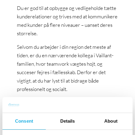
Du er god til at opbygge og vedligeholde tætte
kunderelationer og trives med at kommunikere
med kunder på flere niveauer – uanset deres
størrelse.
Selvom du arbejder i din region det meste af
tiden, er du en nærværende kollega i Vaillant-
familien, hvor teamwork vægtes højt, og
succeser fejres i fællesskab. Derfor er det
vigtigt, at du har lyst til at bidrage både
professionelt og socialt.
Vi forestiller os desuden, at du:
Har kendskab til VVS-branchen
Consent
Details
About
Er resultatorienteret, proaktiv og
entusiastisk