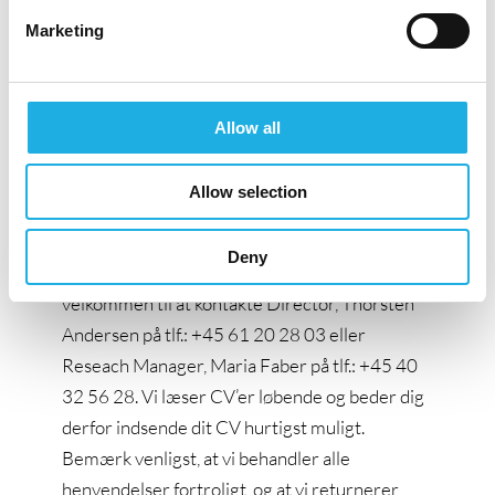
ved en flad struktur, en uformel tone og en
Marketing
arbejdsplads præget af humor og tillid.
Vi tilbyder dig her en unik mulighed for at blive
Allow all
en del af Vaillants voksende nordiske familie og
et stærkt internationalt netværk.
Allow selection
Rekrutteringen sker i samarbejde med
konsulentfirmaet Compass Human Resources
Deny
Group. Vil du vide mere om stillingen, er du
velkommen til at kontakte Director, Thorsten
Andersen på tlf.: +45 61 20 28 03 eller
Reseach Manager, Maria Faber på tlf.: +45 40
32 56 28. Vi læser CV’er løbende og beder dig
derfor indsende dit CV hurtigst muligt.
Bemærk venligst, at vi behandler alle
henvendelser fortroligt, og at vi returnerer