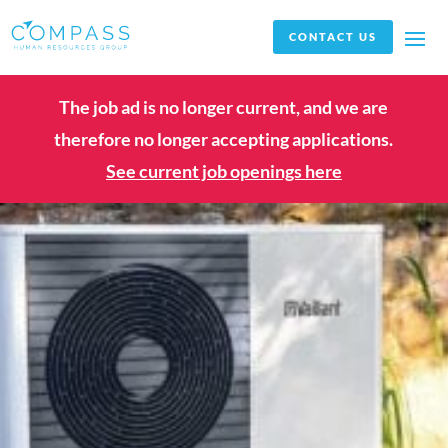
CONTACT US
The job ad is no longer current, and we are
therefore no longer accepting applications.
See current job openings here