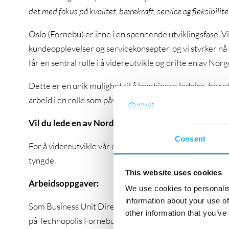
det med fokus på kvalitet, bærekraft, service og fleksibilite
Oslo (Fornebu) er inne i en spennende utviklingsfase. Vi
kundeopplevelser og servicekonsepter, og vi styrker n
får en sentral rolle i å videreutvikle og drifte en av N
Dette er en unik mulighet til å kombinere ledelse, forre
arbeid i en rolle som påvirker hele campusens utvikling.
Vil du lede en av Nordens mest moderne kontor-c
Consent
For å videreutvikle vår campus på Fornebu søker vi nå 
tyngde.
This website uses cookies
Arbeidsoppgaver:
We use cookies to personalis
information about your use of
Som Business Unit Director får du helhetsansvar for ko
other information that you’ve
på Technopolis Fornebu. Du leder den norske organisasj