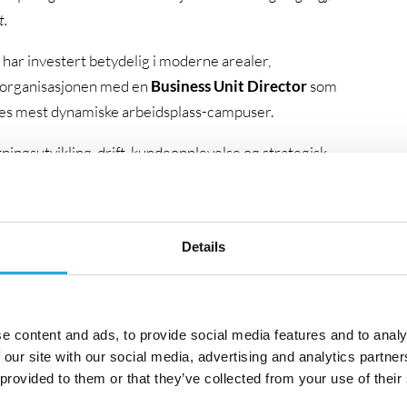
t.
 har investert betydelig i moderne arealer,
å organisasjonen med en
Business Unit Director
som
orges mest dynamiske arbeidsplass-campuser.
tningsutvikling, drift, kundeopplevelse og strategisk
ampusoperasjoner?
Details
en
Business Unit Director
med tydelig kommersiell
e content and ads, to provide social media features and to analy
 our site with our social media, advertising and analytics partn
mmersiell utvikling, drift, økonomi og kundeopplevelse
 provided to them or that they’ve collected from your use of their
onen og har fullt P&L-ansvar for campusen.