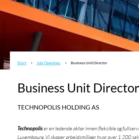
Start
Job Openings
Business Unit Director
5
5
Business Unit Directo
TECHNOPOLIS HOLDING AS
Technopolis
er en ledende aktør innen fleksible og fullse
Luxembourg. Vi skaper arbeidsmiljøer hvor over 1 200 sel