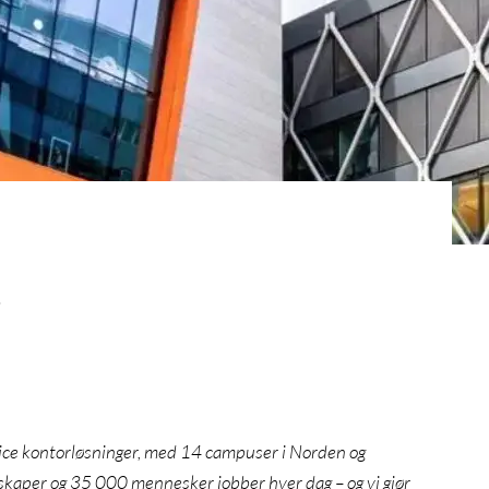
r
rvice kontorløsninger, med 14 campuser i Norden og
skaper og 35 000 mennesker jobber hver dag – og vi gjør