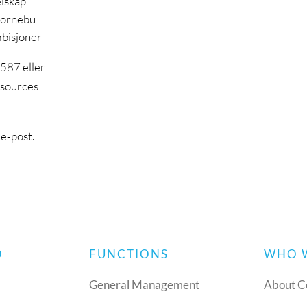
elskap
 Fornebu
mbisjoner
 587 eller
esources
e‑post.
O
FUNCTIONS
WHO 
General Management
About C