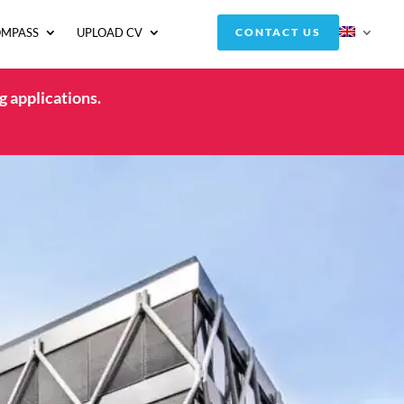
OMPASS
UPLOAD CV
CONTACT US
g applications.