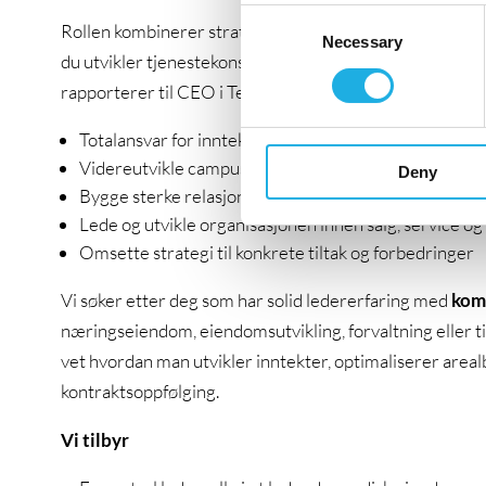
Consent
Rollen kombinerer strategi og operativ gjennomføring. 
Necessary
Selection
du utvikler tjenestekonsepter, optimaliserer arealer og 
rapporterer til CEO i Technopolis.
Totalansvar for inntekter, budsjett og lønnsomhet
Videreutvikle campusens kommersielle potensial og 
Deny
Bygge sterke relasjoner til leietakere og sikre høy ku
Lede og utvikle organisasjonen innen salg, service og
Omsette strategi til konkrete tiltak og forbedringer
Vi søker etter deg som har solid ledererfaring med
komm
næringseiendom, eiendomsutvikling, forvaltning eller t
vet hvordan man utvikler inntekter, optimaliserer area
kontraktsoppfølging.
Vi tilbyr