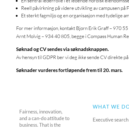
En sentral lederrolle i et ledende nordisk eiendomss
Reell påvirkning på videre utvikling av campusen på
Et sterkt fagmiljø og en organisasjon med tydelige a
For mer informasjon, kontakt Bjørn Erik Graff – 970 55
Arnt Molvig – 934 40 805, begge i Compass Human R
Søknad og CV sendes via søknadsknappen.
Av hensyn til GDPR ber vi deg
ikke
sende CV direkte på 
Søknader vurderes fortløpende frem til 20. mars.
WHAT WE D
Fairness, innovation,
and a can-do attitude to
Executive search
business. That is the