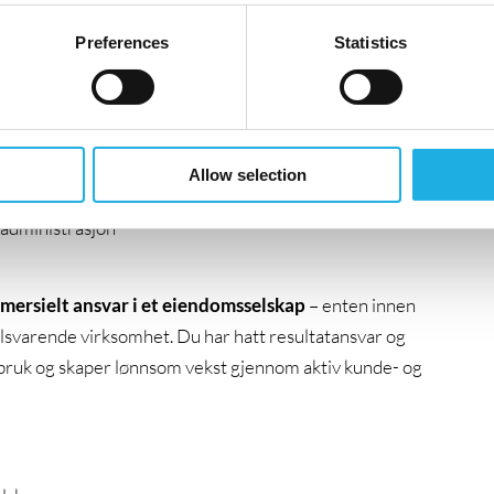
Du jobber tett på leietakere og ansatte, samtidig som
Preferences
Statistics
sikrer lønnsomhet og videre vekst. Stillingen
arealutnyttelse
Allow selection
ndetilfredshet
 administrasjon
ersielt ansvar i et eiendomsselskap
– enten innen
ilsvarende virksomhet. Du har hatt resultatansvar og
lbruk og skaper lønnsom vekst gjennom aktiv kunde- og