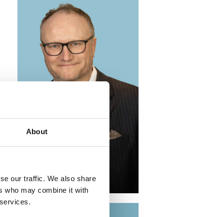
About
Bjørn Erik Graff →
Partner
beg@compass.no
se our traffic. We also share
+47 970 55 587
ers who may combine it with
 services.