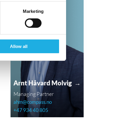
Marketing
Allow all
Arnt Håvard Molvig →
Managing Partner
ahm@compass.no
+47 934 40 805