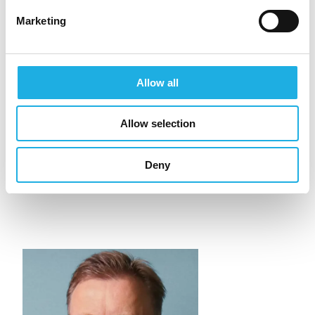
svar til den mailadresse, som du oplyser.
Marketing
Ansøgningsfrist
: Så hurtigt som muligt
Arbejdssted
: Syddanmark
Allow all
Reference
: 2516.242
Virksomhed
: Anonym
Allow selection
Deny