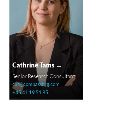
Cathrine Tams →
Senior Research Consultant
cat@compasshrg.com
+45 41 19 51 85