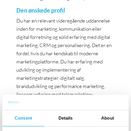
Den ønskede profil
Du har en relevant videregående uddannelse
inden for marketing, kommunikation eller
digital forretning og solid erfaring med digital
marketing, CRM og personalisering. Det er en
fordel, hvis du har kendskab til moderne
marketingplatforme. Du har erfaring med
udvikling og implementering af
marketingstrategier, digitalt salg,
brandudvikling og performance marketing,
ligesom erfaring med telemarketing-
samarbejder og inbound trafik er værdifuld.
Som leder har du erfaring med tværfaglige
Consent
Details
About
teams og gerne med agile arbejdsformer. Du