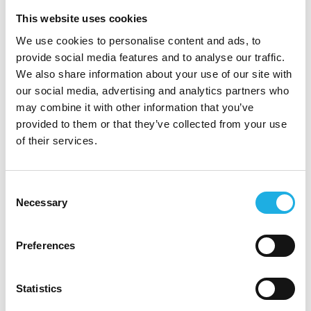
tænker kommercielt, er resultatorienteret og
This website uses cookies
har et højt drive. På det personlige plan, er du
udadvendt, relationsskabende og en tydelig
We use cookies to personalise content and ads, to
provide social media features and to analyse our traffic.
kommunikator, der formår at skabe
We also share information about your use of our site with
engagement og motivation i teamet.
our social media, advertising and analytics partners who
may combine it with other information that you’ve
Interesseret?
provided to them or that they’ve collected from your use
Rekrutteringen sker i samarbejde med
of their services.
konsulentfirmaet Compass Human Resources
Group. Vil du vide mere om stillingen, er du
Consent
velkommen til at kontakte Partner, Peter
Necessary
Selection
Pallesen på
pp@compasshrg.com
eller Senior
Research Consultant, Cathrine Tams på
Preferences
cat@compasshrg.com. Vi screener løbende og
beder dig derfor indsende dit CV hurtigst
Statistics
muligt. Bemærk venligst, at vi behandler alle
henvendelser fortroligt, og at vi returnerer