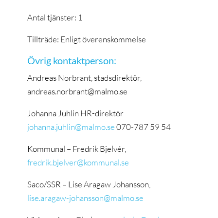
Antal tjänster: 1
Tillträde: Enligt överenskommelse
Övrig kontaktperson:
Andreas Norbrant, stadsdirektör,
andreas.norbrant@malmo.se
Johanna Juhlin HR-direktör
johanna.juhlin@malmo.se
070-787 59 54
Kommunal – Fredrik Bjelvér,
fredrik.bjelver@kommunal.se
Saco/SSR – Lise Aragaw Johansson,
lise.aragaw-johansson@malmo.se