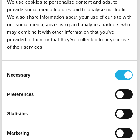
We use cookies to personalise content and ads, to
ett brett och samhällsviktigt uppdrag som
provide social media features and to analyse our traffic.
omfattar bland annat individ- och
We also share information about your use of our site with
familjeomsorg, arbetsmarknadsinsatser,
our social media, advertising and analytics partners who
ekonomiskt bistånd och mottagande av
may combine it with other information that you’ve
nyanlända. Förvaltningen arbetar nära
provided to them or that they’ve collected from your use
invånarna och i tät samverkan med andra
of their services.
aktörer för att skapa långsiktiga och hållbara
lösningar. Uppdraget kräver en ledare som vill
Consent
och kan ta ansvar bortom den egna
Necessary
Selection
organisationen och som ser samverkan,
gemensam riktning och långsiktig
Preferences
samhällsnytta som centrala verktyg för att
lyckas.
Statistics
Malmö stads verksamheter är organiserade i
14 förvaltningar. Vårt gemensamma uppdrag
Marketing
är att skapa välfärd och hållbar