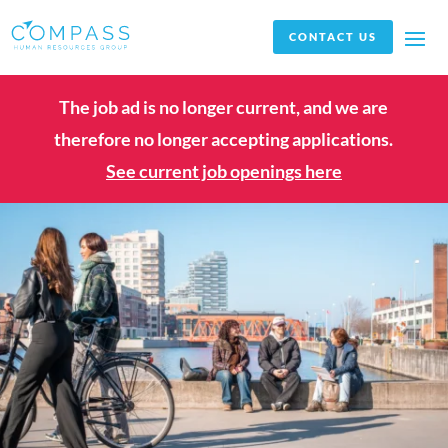
CONTACT US
The job ad is no longer current, and we are
therefore no longer accepting applications.
See current job openings here