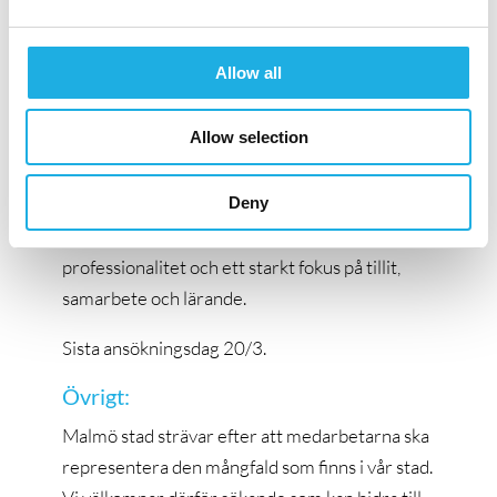
samhällsutveckling. Tillsammans med
Malmöborna utvecklar vi en ännu bättre stad
Allow all
att bo, verka och vara i; olikheter,
livserfarenheter och talanger gör Malmö till en
Allow selection
smart stad i hjärtat av Europa. Världens
kunskap finns här.
Deny
Organisationen präglas av hög kompetens,
professionalitet och ett starkt fokus på tillit,
samarbete och lärande.
Sista ansökningsdag 20/3.
Övrigt:
Malmö stad strävar efter att medarbetarna ska
representera den mångfald som finns i vår stad.