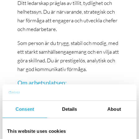
Ditt ledarskap präglas av tillit, tydlighet och
helhetssyn. Du är närvarande, strategisk och
har förmåga att engagera och utveckla chefer
och medarbetare.
Som person är du trygg, stabil och modig, med
ett starkt samhällsengagemang och en vilja att
göra skillnad. Du är prestigelös, analytisk och
har god kommunikativ förmåga.
Om arbetsplatsen:
Detta är ett av Malmös mest komplexa och
betydelsefulla chefsuppdrag – med stora
Consent
Details
About
möjligheter att påverka stadens utveckling och
människors livsvillkor.
This website uses cookies
Arbetsmarknads- och socialförvaltningen har