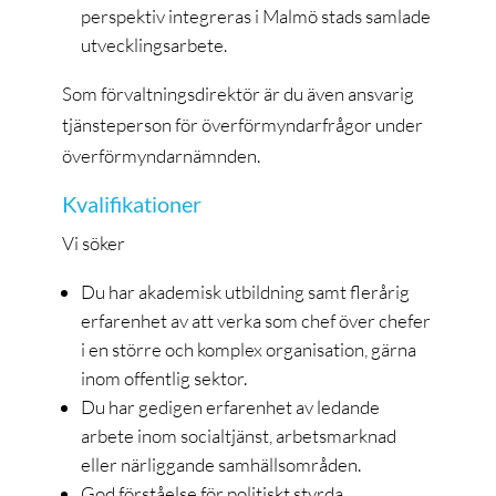
perspektiv integreras i Malmö stads samlade
utvecklingsarbete.
Som förvaltningsdirektör är du även ansvarig
tjänsteperson för överförmyndarfrågor under
överförmyndarnämnden.
Kvalifikationer
Vi söker
Du har akademisk utbildning samt flerårig
erfarenhet av att verka som chef över chefer
i en större och komplex organisation, gärna
inom offentlig sektor.
Du har gedigen erfarenhet av ledande
arbete inom socialtjänst, arbetsmarknad
eller närliggande samhällsområden.
God förståelse för politiskt styrda