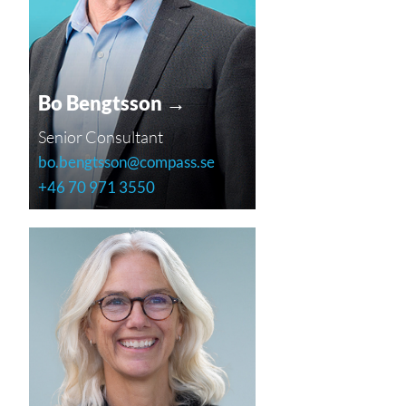
Bo Bengtsson →
Senior Consultant
bo.bengtsson@compass.se
+46 70 971 3550