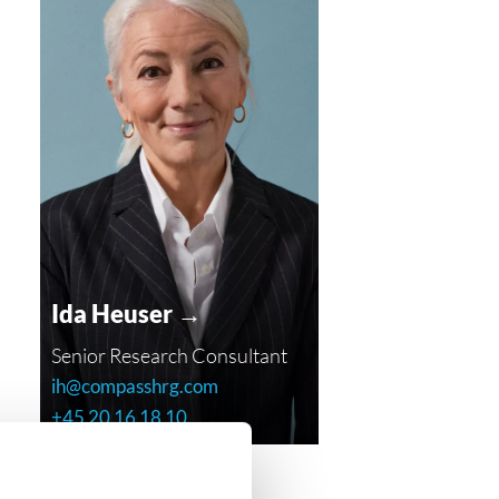
Ida Heuser →
Senior Research Consultant
ih@compasshrg.com
+45 20 16 18 10