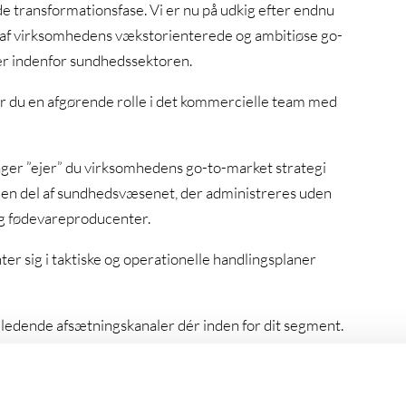
e transformationsfase. Vi er nu på udkig efter endnu
 af virksomhedens vækstorienterede og ambitiøse go-
er indenfor sundhedssektoren.
ler du en afgørende rolle i det kommercielle team med
 ”ejer” du virksomhedens go-to-market strategi
n del af sundhedsvæsenet, der administreres uden
og fødevareproducenter.
r sig i taktiske og operationelle handlingsplaner
e ledende afsætningskanaler dér inden for dit segment.
nen til at finde løsninger, der sikrer at de mange
at implementere strategien og planerne får du brug for