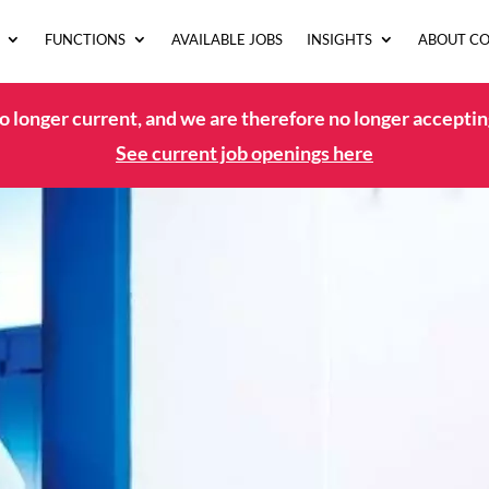
FUNCTIONS
AVAILABLE JOBS
INSIGHTS
ABOUT C
no longer current, and we are therefore no longer acceptin
See current job openings here