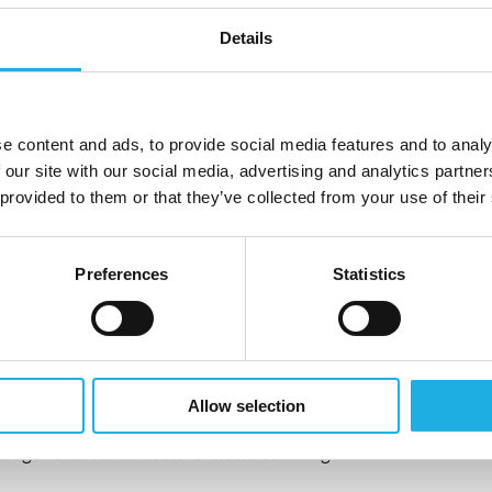
Details
baggrund og kommer ind i dette job gerne med flere
t virksomhed. Det er vigtigt at du har erfaring med såvel
nager eksekvering da jobbet hér absolut er ”hands-on”.
e content and ads, to provide social media features and to analy
e nu lyst til at afprøve din ”værktøjskasse” i og for en
 our site with our social media, advertising and analytics partn
 provided to them or that they’ve collected from your use of their
t nå de ambitiøse målsætninger.
Preferences
Statistics
 organisation, der er præget af vækst og innovation
el
bejde med den øvrige organisation
Allow selection
vor der ikke mindst bliver sat pris på humor
ager aktivt til firmaets fortsatte udvikling