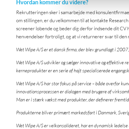
Hvordan kommer du videre?
Rekrutteringen sker i samarbejde med konsulentfirma
om stillingen, er du velkommen til at kontakte Researc
screener løbende og beder dig derfor indsende dit CV hu
henvendelser fortroligt, og at vi returnerer svar til den
Wet Wipe A/S er et dansk firma, der blev grundlagt i 2007
Wet Wipe A/S udvikler og sælger innovative og effektive r
kerneprodukter er en serie af højt specialiserede engangskl
Wet Wipe A/S har stor fokus på service – både overfor kund
innovationsprocessen er dialogen med brugere af virksomh
Man er i stærk vækst med produkter, der definerer fremtid
Produkterne bliver primært markedsført i Danmark, Sverig
Wet Wipe A/S er velkonsolideret, har en dynamisk ledelse o