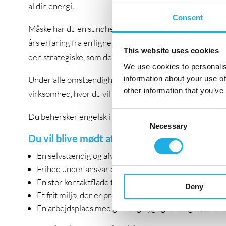
al din energi.
Consent
Måske har du en sundhedsfaglig og/eller en akademisk 
års erfaring fra en lignende stilling i en brandorientere
This website uses cookies
den strategiske, som den operationelle Key Account Ma
We use cookies to personalis
Under alle omstændigheder kan du din metier og har måsk
information about your use of
other information that you’ve
virksomhed, hvor du vil være en vigtig medspiller for a
Consent
Du behersker engelsk i skrift og tale.
Necessary
Selection
Du vil blive mødt af:
En selvstændig og afvekslende hverdag i en dynamisk
Frihed under ansvar og mulighed for at gøre en forsk
En stor kontaktflade til dine kunder og et tæt samar
Deny
Et frit miljø, der er professionelt og engageret – og h
En arbejdsplads med gode og dygtige kolleger, der bidr