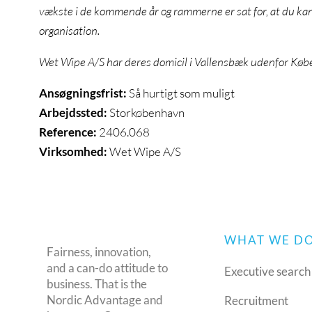
vækste i de kommende år og rammerne er sat for, at du kan 
organisation.
Wet Wipe A/S har deres domicil i Vallensbæk udenfor Kø
Ansøgningsfrist:
Så hurtigt som muligt
Arbejdssted:
Storkøbenhavn
Reference:
2406.068
Virksomhed:
Wet Wipe A/S
WHAT WE D
Fairness, innovation,
and a can-do attitude to
Executive search
business. That is the
Nordic Advantage and
Recruitment