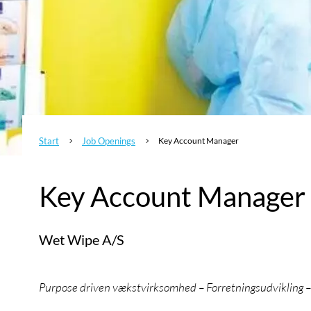
Start
Job Openings
Key Account Manager
5
5
Key Account Manager
Wet Wipe A/S
Purpose driven vækstvirksomhed – Forretningsudvikling 