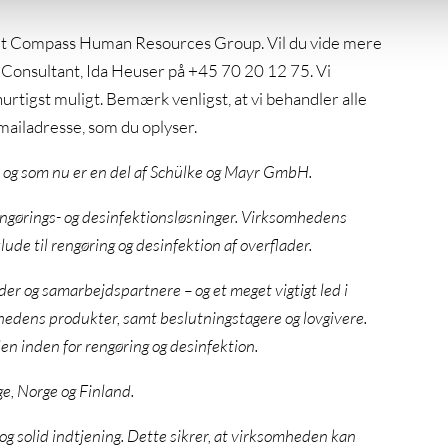
et Compass Human Resources Group. Vil du vide mere
h Consultant, Ida Heuser på +45 70 20 12 75. Vi
rtigst muligt. Bemærk venligst, at vi behandler alle
 mailadresse, som du oplyser.
, og som nu er en del af Schülke og Mayr GmbH.
engørings- og desinfektionsløsninger. Virksomhedens
ude til rengøring og desinfektion af overflader.
er og samarbejdspartnere – og et meget vigtigt led i
edens produkter, samt beslutningstagere og lovgivere.
en inden for rengøring og desinfektion.
e, Norge og Finland.
g solid indtjening. Dette sikrer, at virksomheden kan