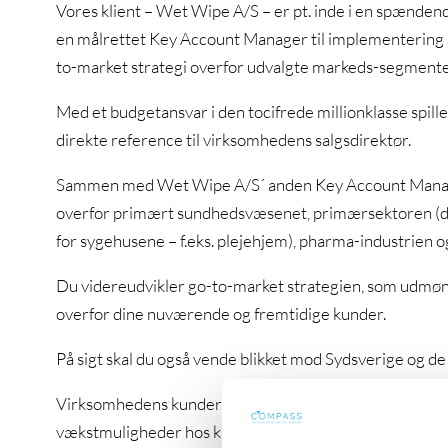
Vores klient – Wet Wipe A/S – er pt. inde i en spændend
en målrettet Key Account Manager til implementering
to-market strategi overfor udvalgte markeds-segment
Med et budgetansvar i den tocifrede millionklasse spil
direkte reference til virksomhedens salgsdirektør.
Sammen med Wet Wipe A/S´ anden Key Account Manager
overfor primært sundhedsvæsenet, primærsektoren (de
for sygehusene – f.eks. plejehjem), pharma-industrien 
Du videreudvikler go-to-market strategien, som udmønte
overfor dine nuværende og fremtidige kunder.
På sigt skal du også vende blikket mod Sydsverige og d
Virksomhedens kunder møder du i øjenhøjde og du har ev
vækstmuligheder hos kunderne realiseres fuldt ud. For 