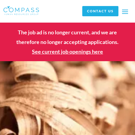
CONTACT US
The job ad is no longer current, and we are
therefore no longer accepting applications.
See current job openings here