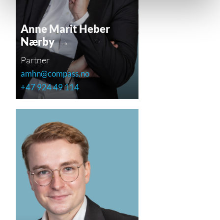
Anne Marit Heber
Nærby →
Partner
amhn@compass.no
+47 924 49 114