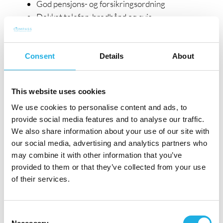
God pensjons- og forsikringsordning
Dekket telefon, bredbånd og avis
Treningsrom
Sykkelparkering
Consent
Details
About
Vi holder til i trivelige lokaler på Majorstua i
Oslo.
This website uses cookies
For eventuelle spørsmål, kontakt Compass
We use cookies to personalise content and ads, to
Human Resources ved Anne Marit Heber
provide social media features and to analyse our traffic.
Nærby på 924 49 114 eller Henrik Sandberg
We also share information about your use of our site with
på 481 76 008. Søknad med CV sendes snarest
our social media, advertising and analytics partners who
may combine it with other information that you’ve
og senest innen dato? via søkeknappen.
provided to them or that they’ve collected from your use
I henhold til GDPR ber vi deg ikke sende CV og
of their services.
andre personopplysninger direkte til
kontaktpersonen. Søknader behandles
Consent
fortløpende.