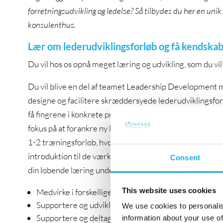
forretningsudvikling og ledelse? Så tilbydes du her en uni
konsulenthus.
Lær om lederudviklingsforløb og få kendskab 
Du vil hos os opnå meget læring og udvikling, som du vi
Du vil blive en del af teamet Leadership Development m
designe og facilitere skræddersyede lederudviklingsforlø
få fingrene i konkrete projekter og opgaver inden for ma
fokus på at forankre ny læring i det daglige arbejde. Unde
1-2 træningsforløb, hvor du får indblik i, hvad det vil s
introduktion til de værktøjer, som benyttes i huset. Her
Consent
din løbende læring undervejs i forløbet. Mere konkret 
This website uses cookies
Medvirke i forskellige organisations- og lederudvikl
Supportere og udvikle indhold til vores kunder
We use cookies to personalis
Supportere og deltage i webinarer sammen med vor
information about your use of