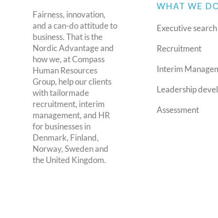
WHAT WE D
Fairness, innovation,
and a can-do attitude to
Executive search
business. That is the
Nordic Advantage and
Recruitment
how we, at Compass
Interim Manage
Human Resources
Group, help our clients
Leadership deve
with tailormade
recruitment, interim
Assessment
management, and HR
for businesses in
Denmark, Finland,
Norway, Sweden and
the United Kingdom.