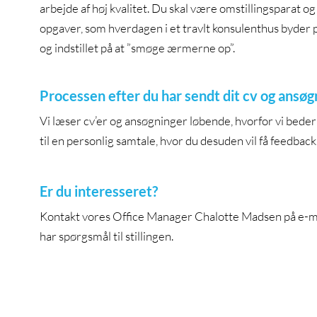
arbejde af høj kvalitet. Du skal være omstillingsparat og
opgaver, som hverdagen i et travlt konsulenthus byder på.
og indstillet på at ”smøge ærmerne op”.
Processen efter du har sendt dit cv og ansøg
Vi læser cv’er og ansøgninger løbende, hvorfor vi beder 
til en personlig samtale, hvor du desuden vil få feedbac
Er du interesseret?
Kontakt vores Office Manager Chalotte Madsen på e-m
har spørgsmål til stillingen.