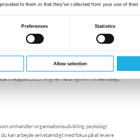
rialer (Power Point)
 provided to them or that they’ve collected from your use of their
Preferences
Statistics
rtigt mærke, at ansvaret og selvstændigheden vokser i
arbejdsmiljø, hvor du selv vil være i stand til at præge
verdage med en bred kontaktflade til både konsulenter
ding plan, som giver dig et dybt indblik i
Allow selection
 kultur og forretningsgange. Praktikken er som
t i august 2025. Vi giver naturligvis fri til skemalagt
 som omhandler organisationsudvikling, psykologi,
t du kan arbejde selvstændigt med fokus på at levere