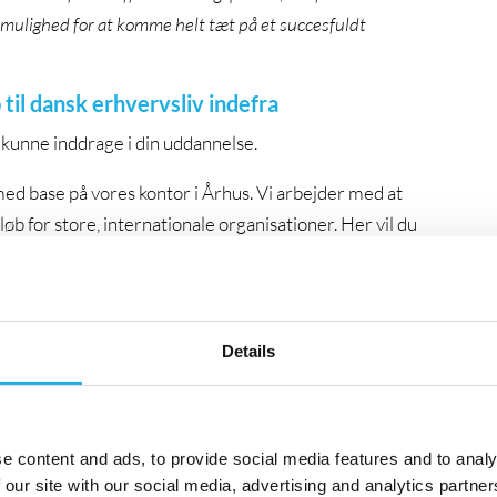
k mulighed for at komme helt tæt på et succesfuldt
til dansk erhvervsliv indefra
l kunne inddrage i din uddannelse.
ed base på vores kontor i Århus. Vi arbejder med at
b for store, internationale organisationer. Her vil du
nge forskellige lederudviklingsforløb, der altid har
rvejs i dit praktikforløb vil du få mulighed for at opleve
ige at være konsulent, ligesom du vil få en dybdegående
udover bliver du en del af en mentorordning for at sikre
Details
omfatter dine arbejdsopgaver blandt andet at:
ingsprojekter hos vores kunder
e content and ads, to provide social media features and to analy
es konsulenter
 our site with our social media, advertising and analytics partn