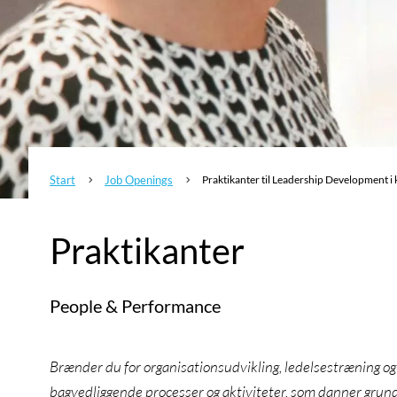
Start
Job Openings
Praktikanter til Leadership Development i
5
5
Praktikanter
People & Performance
Brænder du for organisationsudvikling, ledelsestræning o
bagvedliggende processer og aktiviteter, som danner grund