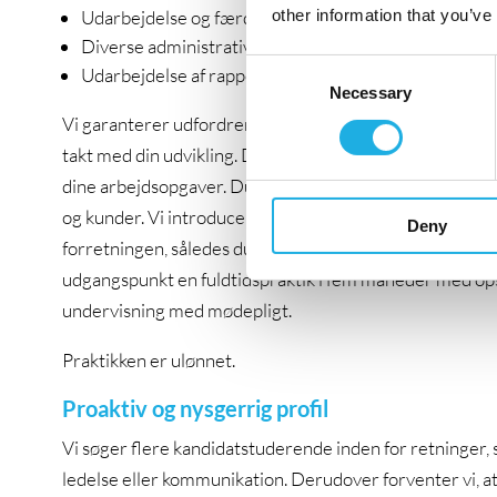
Udarbejdelse og færdiggørelse af præsentationsmate
other information that you’ve
Diverse administrative ad hoc-opgaver
Consent
Udarbejdelse af rapporter
Necessary
Selection
Vi garanterer udfordrende arbejdsopgaver, og du vil hu
takt med din udvikling. Du vil blive en del af et uformelt 
dine arbejdsopgaver. Du vil kunne forvente varierede h
og kunder. Vi introducerer praktikforløbet med en onboar
Deny
forretningen, således du får en god forståelse af vores
udgangspunkt en fuldtidspraktik i fem måneder med opstar
undervisning med mødepligt.
Praktikken er ulønnet.
Proaktiv og nysgerrig profil
Vi søger flere kandidatstuderende inden for retninger,
ledelse eller kommunikation. Derudover forventer vi, a