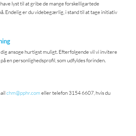
 have lyst til at gribe de mange forskelligartede
 Endelig er du videbegærlig, i stand til at tage initiativ
ning
dig ansøge hurtigst muligt. Efterfølgende vil vi invitere
k på en personlighedsprofil, som udfyldes forinden.
ail
chm@pphr.com
eller telefon 3154 6607, hvis du