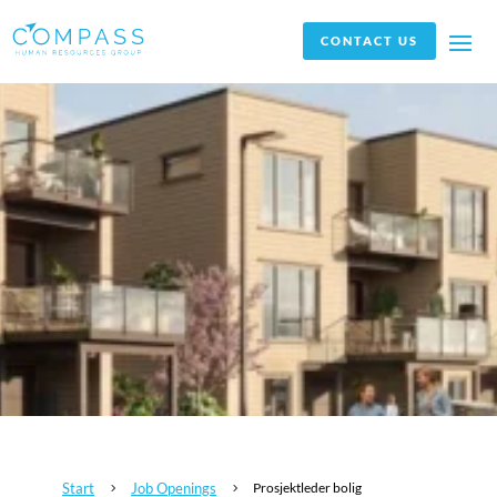
CONTACT US
Start
Job Openings
Prosjektleder bolig
5
5