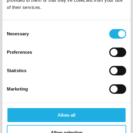
provided to them or that they’ve collected from your use
of their services.
CV og søknad sendes inn via søkeknappen. I
henhold til GDPR ber vi deg om å ikke sende
personopplysninger direkte til
Consent
Necessary
kontaktpersonene.
Selection
Preferences
APPLY FOR POSITION
Statistics
APPLY FOR POSITION
Marketing
Allow all
Allow selection