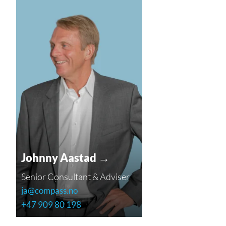
Johnny Aastad →
Senior Consultant & Adviser
ja@compass.no
+47 909 80 198