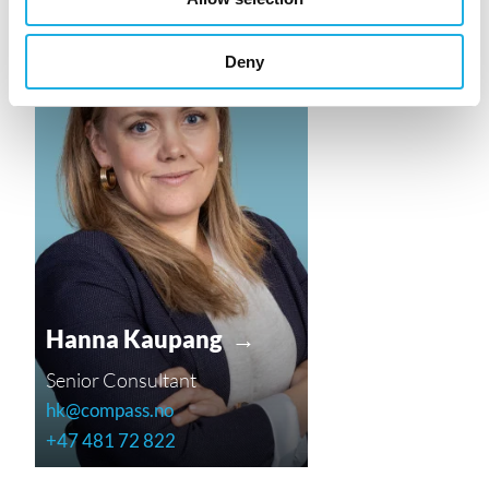
Deny
Hanna Kaupang →
Senior Consultant
hk@compass.no
+47 481 72 822