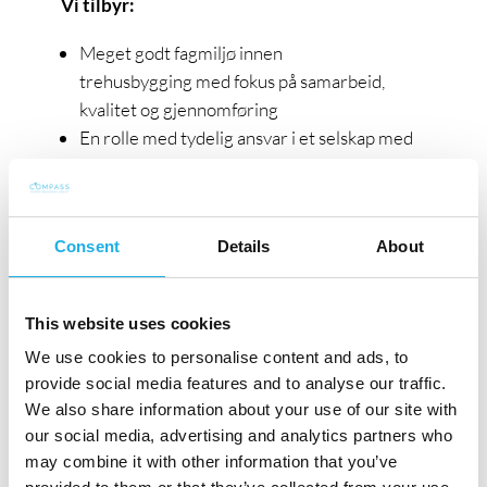
Vi tilbyr:
Meget godt fagmiljø innen
trehusbygging med fokus på samarbeid,
kvalitet og gjennomføring
En rolle med tydelig ansvar i et selskap med
langsiktige planer
Mulighet til å påvirke boligprosjekter fra
tidligfase
Consent
Details
About
Tett samarbeid med prosjektledelse og
byggeplass
Firmahytte i Trysil
This website uses cookies
Ønskes ytterligere informasjon om stillingen,
We use cookies to personalise content and ads, to
kan du kontakte Compass Human Resources
provide social media features and to analyse our traffic.
We also share information about your use of our site with
AS ved Hanna Kaupang på telefon 481 72
our social media, advertising and analytics partners who
822, eller Johnny Aastad, på telefon 909 80
may combine it with other information that you’ve
198.