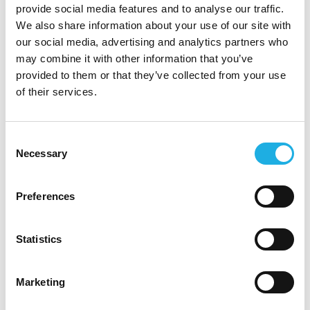
provide social media features and to analyse our traffic.
gjerne innen velferdsteknologi
We also share information about your use of our site with
Kompetanse på offentlige anskaffelser og
our social media, advertising and analytics partners who
erfaring fra anbud
may combine it with other information that you’ve
Ledererfaring, eller tydelig evne til å
provided to them or that they’ve collected from your use
motivere og utvikle team
of their services.
Svært gode norskkunnskaper og trygghet i
bruk av CRM-/anbudsverktøy
Førerkort klasse B
Consent
Necessary
Selection
Personlige egenskaper
Preferences
Tydelig og inspirerende leder
Strukturert og målrettet, med kommersiell
teft
Statistics
Relasjonsbygger med høy
gjennomføringsevne
Marketing
Er du klar til å være med å forme fremtidens