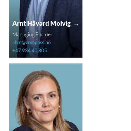
Arnt Håvard Molvig →
Managing Partner
ahm@compass.no
+47 934 40 805