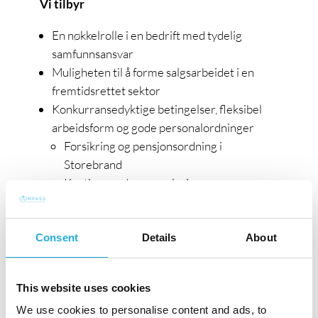
Vi tilbyr
En nøkkelrolle i en bedrift med tydelig
samfunnsansvar
Muligheten til å forme salgsarbeidet i en
fremtidsrettet sektor
Konkurransedyktige betingelser, fleksibel
arbeidsform og gode personalordninger
Forsikring og pensjonsordning i
Storebrand
Kantine med personalpriser
Treningsavtaler med SATS og STERK
Noe reisevirksomhet i Norge må påregnes
Consent
Details
About
Vi ser etter deg som har
This website uses cookies
Relevant høyere utdanning og solid erfaring
We use cookies to personalise content and ads, to
fra strategisk og operativt salgsarbeid,