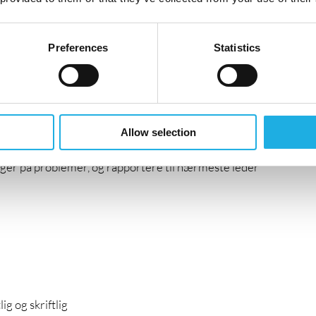
menter hos kunder
ter
 reiser
Preferences
Statistics
lokalt og via fjernstyring
rsmål
er
partnere
Allow selection
ninger på problemer, og rapportere til nærmeste leder
g og skriftlig