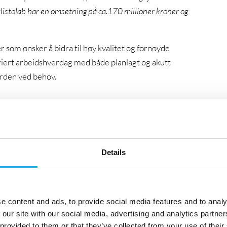
 Histolab har en omsetning på ca.170 millioner kroner og
r som ønsker å bidra til høy kvalitet og fornøyde
ariert arbeidshverdag med både planlagt og akutt
orden ved behov.
vice og vedlikehold av våre instrumenter ute hos kunder.
ilsøking både på stedet og via fjernoppkobling, og
Details
onsspesialister og andre kollegaer, samt kontakt med
e content and ads, to provide social media features and to analy
 our site with our social media, advertising and analytics partn
 provided to them or that they’ve collected from your use of their