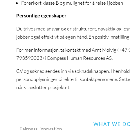
Førerkort klasse B og mulighet for å reise i jobben
Personlige egenskaper
Du trives med ansvar og er strukturert, nøyaktig og l
jobber også effektivt på egen hånd. En positiv innstilling
For mer informasjon, ta kontakt med Arnt Molvig (+47 
793590023) i Compass Human Resources AS.
CV og søknad sendes inn via søknadsknappen. I henhold 
personopplysninger direkte til kontaktpersonene. Sett
når vi avslutter prosjektet.
WHAT WE D
Fairness, innovation,