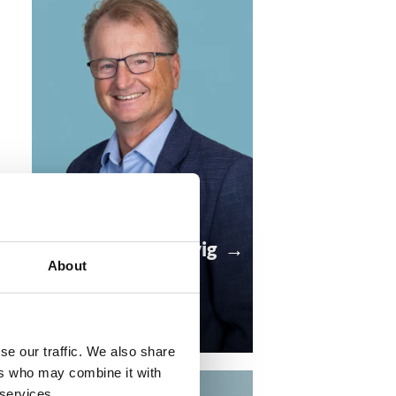
Arnt Håvard Molvig →
About
Managing Partner
ahm@compass.no
+47 934 40 805
se our traffic. We also share
ers who may combine it with
 services.