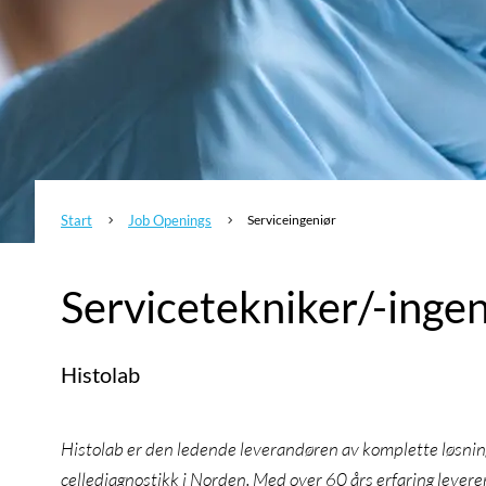
Start
Job Openings
Serviceingeniør
5
5
Servicetekniker/-ingen
Histolab
Histolab er den ledende leverandøren av komplette løsninge
cellediagnostikk i Norden. Med over 60 års erfaring levere