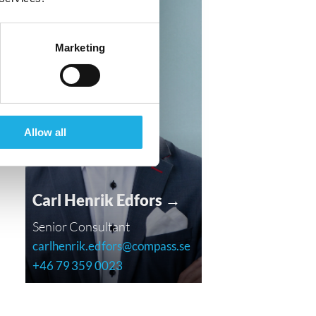
Marketing
Allow all
Carl Henrik Edfors →
Senior Consultant
carlhenrik.edfors@compass.se
+46 79 359 0023