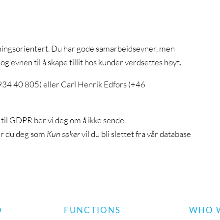
øsningsorientert. Du har gode samarbeidsevner, men
 og evnen til å skape tillit hos kunder verdsettes høyt.
934 40 805) eller Carl Henrik Edfors (+46
til GDPR ber vi deg om å ikke sende
er du deg som
Kun søker
vil du bli slettet fra vår database
O
FUNCTIONS
WHO 