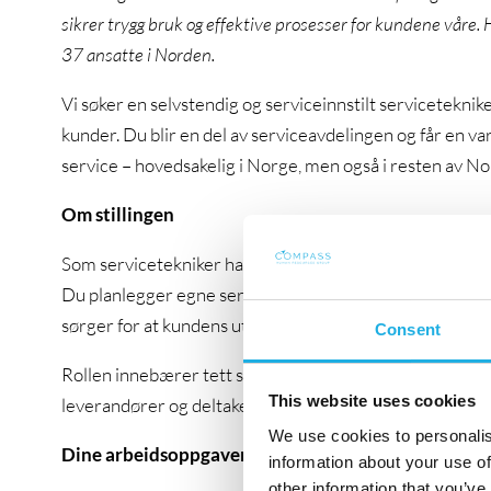
sikrer trygg bruk og effektive prosesser for kundene våre.
37 ansatte i Norden.
Vi søker en selvstendig og serviceinnstilt serviceteknike
kunder. Du blir en del av serviceavdelingen og får en v
service – hovedsakelig i Norge, men også i resten av N
Om stillingen
Som servicetekniker har du ansvar for installasjon, ser
Du planlegger egne serviceoppdrag og reiser, utfører fe
sørger for at kundens utstyr fungerer optimalt.
Consent
Rollen innebærer tett samarbeid med selgere, applikasj
This website uses cookies
leverandører og deltakelse på opplæring.
We use cookies to personalis
Dine arbeidsoppgaver
information about your use of
other information that you’ve