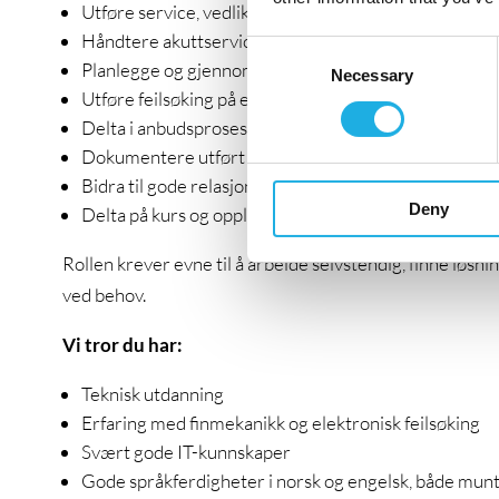
Utføre service, vedlikehold og installasjon av instru
Håndtere akuttservice raskt og innen avtalte tidsfris
Consent
Planlegge og gjennomføre tildelte serviceoppdrag og
Necessary
Selection
Utføre feilsøking på elektronikk og IT-systemer, både 
Delta i anbudsprosesser, særlig ved IT-relaterte spø
Dokumentere utført arbeid og skrive servicerapport
Bidra til gode relasjoner med kunder og samarbeids
Deny
Delta på kurs og opplæring hos leverandører
Rollen krever evne til å arbeide selvstendig, finne løs
ved behov.
Vi tror du har:
Teknisk utdanning
Erfaring med finmekanikk og elektronisk feilsøking
Svært gode IT-kunnskaper
Gode språkferdigheter i norsk og engelsk, både muntli