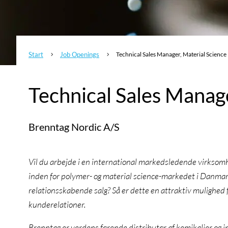
Start
Job Openings
Technical Sales Manager, Material Science
5
5
Technical Sales Manage
Brenntag Nordic A/S
Vil du arbejde i en international markedsledende virksomhe
inden for polymer- og material science-markedet i Danmark
relationsskabende salg? Så er dette en attraktiv mulighed
kunderelationer.
Brenntag er verdens førende distributør af kemikalier og