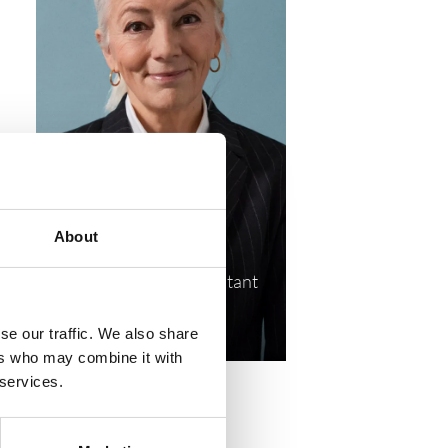
About
Ida Heuser →
Senior Research Consultant
ih@compasshrg.com
se our traffic. We also share
+45 20 16 18 10
ers who may combine it with
 services.