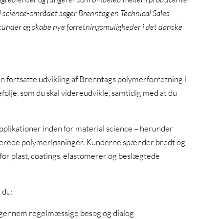
al science-området søger Brenntag en Technical Sales
 kunder og skabe nye forretningsmuligheder i det danske
en fortsatte udvikling af Brenntags polymerforretning i
ølje, som du skal videreudvikle, samtidig med at du
pplikationer inden for material science – herunder
elaterede polymerløsninger. Kunderne spænder bredt og
or plast, coatings, elastomerer og beslægtede
 du:
 gennem regelmæssige besøg og dialog