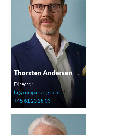
Thorsten Andersen →
Director
ta@compasshrg.com
+45 61 20 28 03