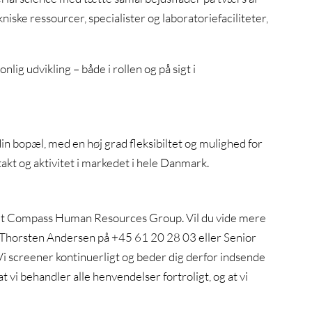
iske ressourcer, specialister og laboratoriefaciliteter,
lig udvikling – både i rollen og på sigt i
in bopæl, med en høj grad fleksibiltet og mulighed for
t og aktivitet i markedet i hele Danmark.
et Compass Human Resources Group. Vil du vide mere
r, Thorsten Andersen på +45 61 20 28 03 eller Senior
i screener kontinuerligt og beder dig derfor indsende
vi behandler alle henvendelser fortroligt, og at vi