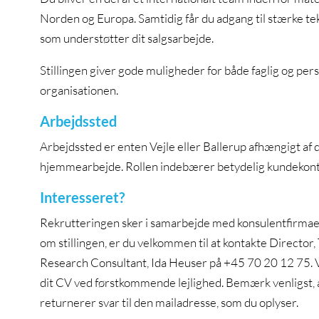
Norden og Europa. Samtidig får du adgang til stærke tekn
som understøtter dit salgsarbejde.
Stillingen giver gode muligheder for både faglig og person
organisationen.
Arbejdssted
Arbejdssted er enten Vejle eller Ballerup afhængigt af d
hjemmearbejde. Rollen indebærer betydelig kundekontak
Interesseret?
Rekrutteringen sker i samarbejde med konsulentfirma
om stillingen, er du velkommen til at kontakte Directo
Research Consultant, Ida Heuser på +45 70 20 12 75. V
dit CV ved førstkommende lejlighed. Bemærk venligst, at 
returnerer svar til den mailadresse, som du oplyser.