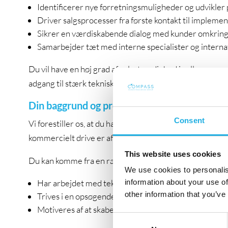
Identificerer nye forretningsmuligheder og udvikler 
Driver salgsprocesser fra første kontakt til impleme
Sikrer en værdiskabende dialog med kunder omkring 
Samarbejder tæt med interne specialister og interna
Du vil have en høj grad af selvstændighed i rollen, men
adgang til stærk teknisk support og specialiseret viden.
Din baggrund og profil
Consent
Vi forestiller os, at du har solid erfaring med B2B-salg o
kommercielt drive er afgørende for succes.
This website uses cookies
Du kan komme fra en række forskellige baggrunde, men 
We use cookies to personalis
Har arbejdet med teknisk eller industrielt salg og f
information about your use of
other information that you’ve
Trives i en opsøgende rolle med fokus på at opbygge 
Motiveres af at skabe synlige resultater og drive kom
Consent