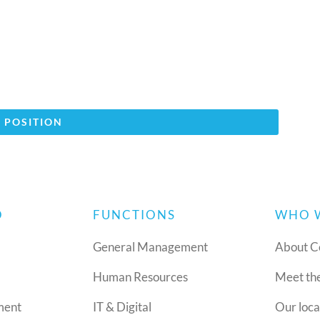
 POSITION
O
FUNCTIONS
WHO 
General Management
About C
Human Resources
Meet th
ment
IT & Digital
Our loca