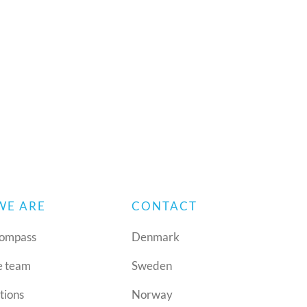
WE ARE
CONTACT
ompass
Denmark
e team
Sweden
tions
Norway