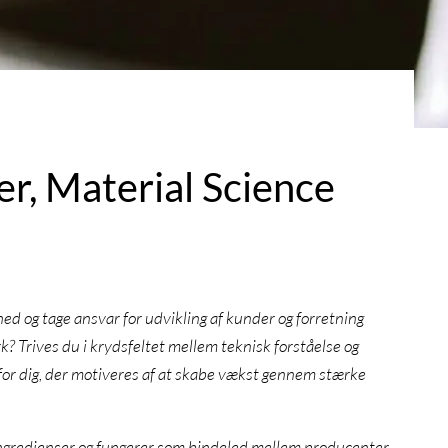
r, Material Science
d og tage ansvar for udvikling af kunder og forretning
? Trives du i krydsfeltet mellem teknisk forståelse og
 for dig, der motiveres af at skabe vækst gennem stærke
 ingredienser og fungerer som bindeled mellem producenter