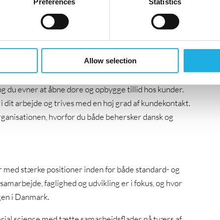
Preferences
Statistics
hurtigt kan sætte dig ind i nye produkter og
kemi, material science, ingeniørvidenskab eller
 relevant brancheerfaring vil danne et stærkt
Allow selection
g du evner at åbne døre og opbygge tillid hos kunder.
 dit arbejde og trives med en høj grad af kundekontakt.
 organisationen, hvorfor du både behersker dansk og
r med stærke positioner inden for både standard- og
samarbejde, faglighed og udvikling er i fokus, og hvor
ngen i Danmark.
terial science med tætte samarbejdsflader på tværs af