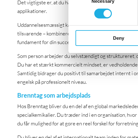
Necessary
Selection
Det vigtigste er, at du har en god teknisk forståelse og 
applikationer.
Uddannelsesmæssigt kan du have en baggrund inden for 
tilsvarende – kombineret med en kommerciel profil med
Deny
fundament for din succes.
Som person arbejder du selvstændigt og struktureret, o
Du har et stærkt kommercielt mindset, er vedholdende i
Samtidig bidrager du positivt til samarbejdet internt i
engelsk på professionelt niveau.
Brenntag som arbejdsplads
Hos Brenntag bliver du en del af en global markedslede
specialkemikalier. Du træder ind i en organisation, hvor 
du får mulighed for at gøre en reel forskel for forretni
Du bliver en del af et internationalt team inden for ma