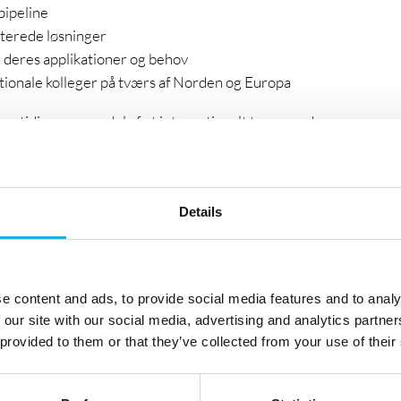
pipeline
nterede løsninger
deres applikationer og behov
tionale kolleger på tværs af Norden og Europa
 samtidig være en del af et internationalt team med
Details
g trives i en rolle, hvor relationer, vedholdenhed og
det er afgørende, at du:
e content and ads, to provide social media features and to analy
orstår dynamikkerne i komplekse B2B-salg
 our site with our social media, advertising and analytics partn
 provided to them or that they’ve collected from your use of their
og udvikle relationer
merciel udvikling