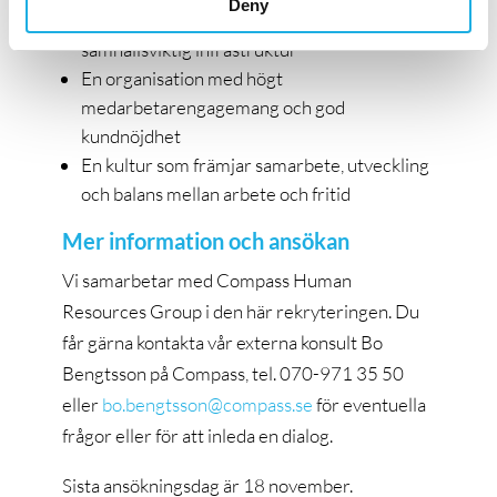
Deny
Möjlighet att leda och utveckla
samhällsviktig infrastruktur
En organisation med högt
medarbetarengagemang och god
kundnöjdhet
En kultur som främjar samarbete, utveckling
och balans mellan arbete och fritid
Mer information och ansökan
Vi samarbetar med Compass Human
Resources Group i den här rekryteringen. Du
får gärna kontakta vår externa konsult Bo
Bengtsson på Compass, tel. 070-971 35 50
eller
bo.bengtsson@compass.se
för eventuella
frågor eller för att inleda en dialog.
Sista ansökningsdag är 18 november.