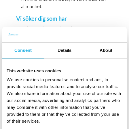
allmänhet
Vi söker dig som har
Relevant akademisk utbildning, gärna inom
teknik eller samhällssektorn eller annan
erfarenhet som bedöms likvärdig.
Consent
Details
About
Erfarenhet av indirekt ledarskap (linjechef
och chef över chefer inklusive rekrytering
och coachning.
This website uses cookies
Förståelse för arbete i en politiskt styrd
We use cookies to personalise content and ads, to
verksamhet och arbete gentemot
provide social media features and to analyse our traffic.
förtroendevalda.
We also share information about your use of our site with
Dokumenterad erfarenhet av
our social media, advertising and analytics partners who
förändringsledning
may combine it with other information that you’ve
God förståelse för budgetprocess och andra
provided to them or that they’ve collected from your use
ekonomiska frågor samt relevanta regelverk
of their services.
(ABL, KL, upphandling)