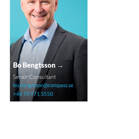
Bo Bengtsson →
Senior Consultant
bo.bengtsson@compass.se
+46 70 971 3550