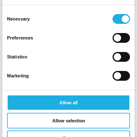
Grundförståelse för flera av bolagets
verksamhetsområden
Consent
Necessary
Erfarenhet av hållbarhetsarbete och
Selection
integrering av hållbarhet i styrning och
investeringar
Preferences
Din ledarstil
Statistics
Du är strategisk, trygg och prestigelös. Du
bygger tillit och samarbete, är kommunikativ
Marketing
och engagerande. Du arbetar med delegering
och tillit, men är närvarande och stödjande vid
behov. Du gör komplex teknik och ekonomi
begriplig för beslutsfattare och allmänhet.
Allow all
Vi erbjuder
Allow selection
En VD roll i ett bolag som gör tydlig
samhällsnytta